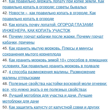
41.
Как правильно держать лопату при копке земли. Как
правильно копать в огороде: советы бывалых
42.
Новости », как правильно копать в огороде. Как
правильно копать в огороде
43.
Как копать почву лопатой. ОГОРОД ГЛАЗАМИ
ИНЖЕНЕРА. КАК КОПАТЬ УЧАСТОК
44.
Почему горчат кабачки после жарки. Почему горчат
кабачки, причины
45.
Как хранить мытую морковь. Плюсы и минусы
сохранения мытого корнеплода
46.
Как хранить морковь зимой 10+ способов в домашних
условиях. Как правильно хранить морковь в подвале
47.
4 способа размножения малины. Размножение
малины отпрысками
48.
Полезные свойства настойки восковой моли огневки:
все, что нужно знать о ее полезных свойствах
49.
Лучший мотоблок для участка и дачи. Лучшие
мотоблоки для дачи
50.
Как защитить капусту от капустной совки и других