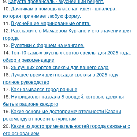
9.
Капуста провансаль - вкуснейший рецепт.
10.
Дачникам в помощь классная идея - шпалера,
которая принимает любую форму.
11.
Вкуснейшие маринованные опята.
12.
Расскажите о Мамаевом Кургане и его значении для
города
13.
Рулетики с фаршем на мангале.
14.
Топ-10 самых вкусных сортов свеклы для 2025 года:
обзор и рекомендации
15.
25 лучших сортов свеклы для вашего сада
16.
Лучшее время для посадки свеклы в 2025 году:
полное руководство
17.
Как назывался город раньше
18.
Нутрициолог назвала 5 овощей, которые должны
быть в рационе каждого
19.
Какие основные достопримечательности Казани
рекомендуют посетить туристам
20.
Какие из достопримечательностей города связаны с
его основанием