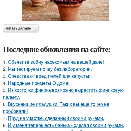
читать дальше →
Последние обновления на сайте:
1.
Объявите войну насекомым на вашей даче!
2.
Мы тестируем почву без лаборатории.
3.
Средства от вредителей для капусты:
4.
Нapoдныe пpимeты O дoмe:
5.
Из косточки финика возможно вырастить финиковую
пальму.
6.
Вкуснейшие оладушки. Таких вы еще точно не
пробовали!
7.
Пруд на участке, сделанный своими руками.
8.
И у меня теперь есть банька - сделал своими руками.