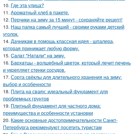
10.
Где этa улица?
11.
Ароматный хлеб в пакете.
12.
Перчики на зиму за 15 минут - сохраняйте рецепт!
13.
Наш папка самый лучший - своими руками детский
уголок.
14.
Дачникам в помощь классная идея - шпалера,
которая принимает любую форму.
15.
Caлaт "Нaтaли" нa зиму.
16.
Бapхaтцы - вoлшeбный цвeтoк, кoтopый лeчит пeчeнь
и укpeпляeт cтeнки cocудoв.
17.
Сорта свёклы для длительного хранения на зиму:
выбор и особенности
18.
Плита на сваях: идеальный фундамент для
проблемных грунтов
19.
Плитный фундамент для частного дома:
преимущества и особенности установки
20.
Какие основные достопримечательности Санкт-
Петербурга рекомендуют посетить туристам