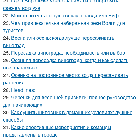
21.
Где в Воронеже можно заниматься спортом на
свежем воздухе
22.
Можно ли есть сырую свеклу: правда или миф
23.
Чем привлекательна набережная реки Волги для
туристов
24.
Весна или осень: когда лучше пересаживать
виноград
25.
Пересадка винограда: необходимость или выбор
26.
Осенняя пересадка винограда: когда и как сделать
всё правильно
27.
Осенью на постоянное место: когда пересаживать
растения
28.
Headlines:
29.
Черенки для весенней прививки: полное руководство
для начинающих
30.
Как сушить шиповник в домашних условиях: лучшие
способы
31.
Какие спортивные мероприятия и команды
представлены в городе