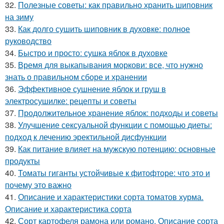
32.
Полезные советы: как правильно хранить шиповник
на зиму
33.
Как долго сушить шиповник в духовке: полное
руководство
34.
Быстро и просто: сушка яблок в духовке
35.
Время для выкапывания моркови: все, что нужно
знать о правильном сборе и хранении
36.
Эффективное сушнение яблок и груш в
электросушилке: рецепты и советы
37.
Продолжительное хранение яблок: подходы и советы
38.
Улучшение сексуальной функции с помощью диеты:
подход к лечению эректильной дисфункции
39.
Как питание влияет на мужскую потенцию: основные
продукты
40.
Томаты гиганты устойчивые к фитофторе: что это и
почему это важно
41.
Описание и характеристики сорта томатов хурма.
Описание и характеристика сорта
42.
Сорт картофеля рамона или романо. Описание сорта