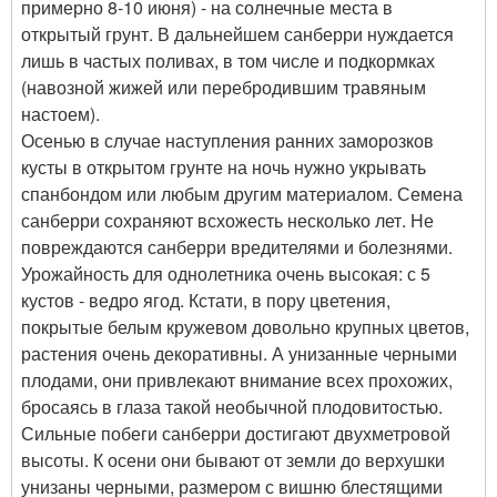
примерно 8-10 июня) - на солнечные места в
открытый грунт. В дальнейшем санберри нуждается
лишь в частых поливах, в том числе и подкормках
(навозной жижей или перебродившим травяным
настоем).
Осенью в случае наступления ранних заморозков
кусты в открытом грунте на ночь нужно укрывать
спанбондом или любым другим материалом. Семена
санберри сохраняют всхожесть несколько лет. Не
повреждаются санберри вредителями и болезнями.
Урожайность для однолетника очень высокая: с 5
кустов - ведро ягод. Кстати, в пору цветения,
покрытые белым кружевом довольно крупных цветов,
растения очень декоративны. А унизанные черными
плодами, они привлекают внимание всех прохожих,
бросаясь в глаза такой необычной плодовитостью.
Сильные побеги санберри достигают двухметровой
высоты. К осени они бывают от земли до верхушки
унизаны черными, размером с вишню блестящими