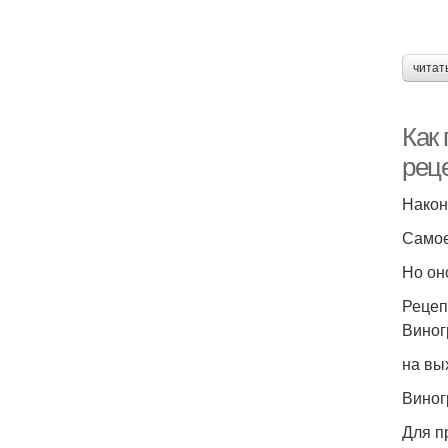
читат
Как
рец
Након
Самое
Но оно
Рецеп
Виног
на вы
Виног
Для п