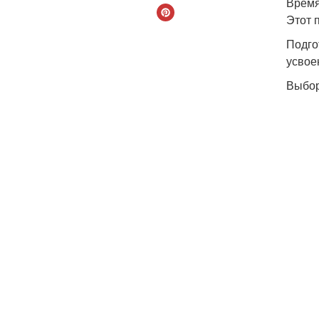
Время
Этот 
Подго
усвое
Выбор