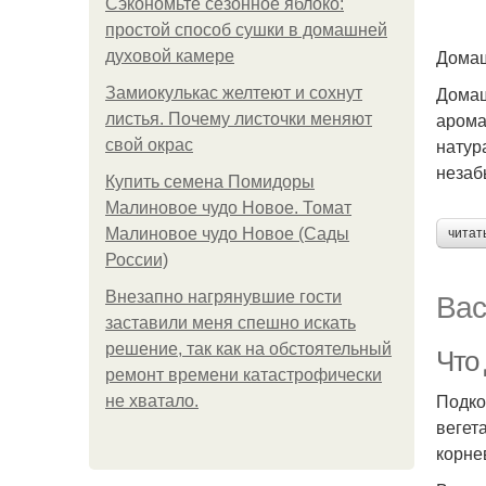
Сэкономьте сезонное яблоко:
простой способ сушки в домашней
Домаш
духовой камере
Домаш
Замиокулькас желтеют и сохнут
арома
листья. Почему листочки меняют
натур
свой окрас
неза
Купить семена Помидоры
Малиновое чудо Новое. Томат
Малиновое чудо Новое (Сады
читат
России)
Вас
Внезапно нагрянувшие гости
заставили меня спешно искать
решение, так как на обстоятельный
Что
ремонт времени катастрофически
Подко
не хватало.
вегет
корне