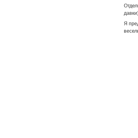
Отдел
давки)
Я пре
весел