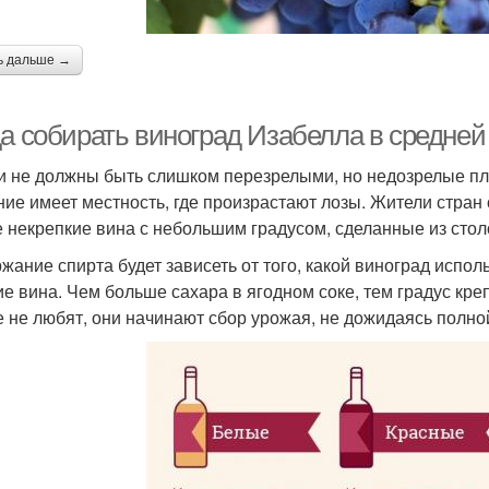
ь дальше →
да собирать виноград Изабелла в средней
и не должны быть слишком перезрелыми, но недозрелые пл
ние имеет местность, где произрастают лозы. Жители стра
е некрепкие вина с небольшим градусом, сделанные из стол
жание спирта будет зависеть от того, какой виноград испол
ие вина. Чем больше сахара в ягодном соке, тем градус кре
 не любят, они начинают сбор урожая, не дожидаясь полной