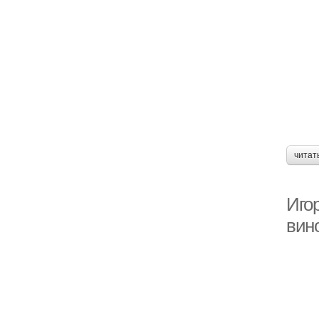
читат
Иго
вин