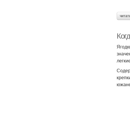
читат
Ког
Ягодк
значе
легки
Содер
крепк
южане