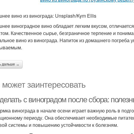
нее вино из винограда: Unsplash/Kym Ellis
нее виноградное вино обладает легким вкусом, отличаетс
том. Качественное сырье, безграничное терпение и понима
альное вино из винограда. Напиток из домашнего погреба у
бываемым.
ь дальше →
 может заинтересовать
 делать с виноградом после сбора: полез
рмка винограда в начале осени играет важную роль в подг
ационному периоду. Она обеспечивает необходимые питате
вой системы и повышению устойчивости к болезням.