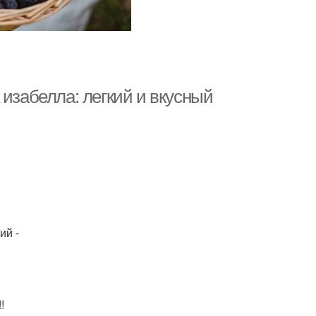
 изабелла: легкий и вкусный
ий -
!