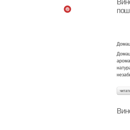
Вин
пош
Домаш
Домаш
арома
натур
неза
читат
Вин