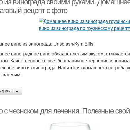
о из винограда своими руками. Домашнее 
аговый рецепт с фото
нее вино из винограда: Unsplash/Kym Ellis
нее виноградное вино обладает легким вкусом, отличаетс
том. Качественное сырье, безграничное терпение и понима
альное вино из винограда. Напиток из домашнего погреба у
бываемым.
ь дальше →
о с чесноком для лечения. Полезные свой