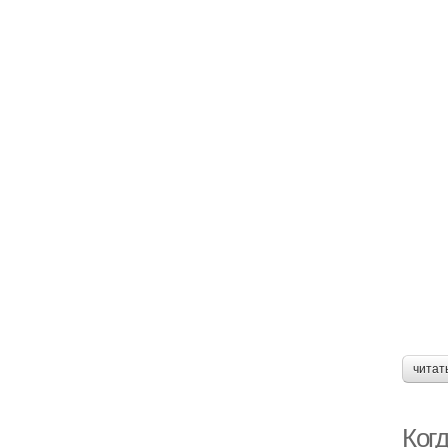
читат
Ког