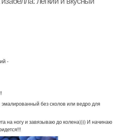
 изабелла: легкий и вкусный
ий -
!
и эмалированный без сколов или ведро для
ета на ногу и завязываю до колена)))) И начинаю
идется!!!