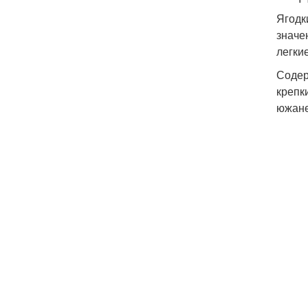
Ягодк
значе
легки
Содер
крепк
южане