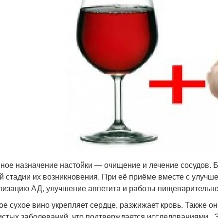
ное назначение настойки — очищение и лечение сосудов. 
й стадии их возникновения. При её приёме вместе с улучш
лизацию АД, улучшение аппетита и работы пищеварительно
ое сухое вино укрепляет сердце, разжижает кровь. Также он
истых заболеваний, что подтверждается исследованиями . 