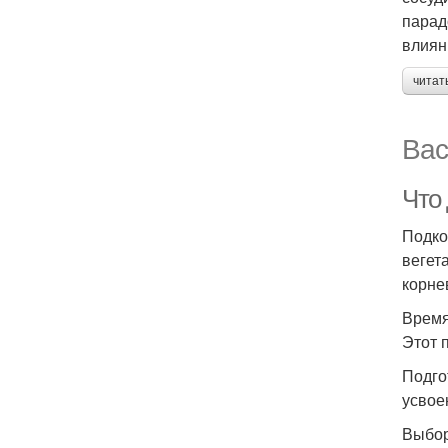
парад
влиян
читат
Вас
Что
Подко
вегет
корне
Время
Этот 
Подго
усвое
Выбор