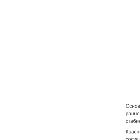
Основ
ранне
стаби
Красн
сосуд