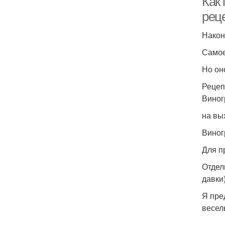
Как
рец
Након
Самое
Но оно
Рецеп
Виног
на вы
Виног
Для п
Отдел
давки)
Я пре
весел