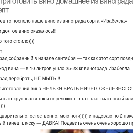
 приготовить вино домашнее из винограда
епт
ец то поспело наше вино из винограда сорта «Изабелла»
 долгое вино оказалось!!!
 того стоило))))
т
рад собранный в начале сентября — так как этот сорт поздн
ход вина — в 10 литров ушло 25-28 кг винограда Изабелла
рад перебрать, НЕ МЫТЬ!!!
риготовления вина НЕЛЬЗЯ БРАТЬ НИЧЕГО ЖЕЛЕЗНОГО!!
ить от крупных веток и переложить в таз пластмассовый ил
)))
дварительно, естественно, мою ноги))))) и надеваю по 2 пак
ый танец пляску — ДАВКА! Подавить очень очень хорошо пр