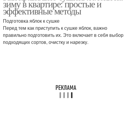
зиму в квартире: простые и
условиях
эффективные методы
Подготовка яблок к сушке
Перед тем как приступить к сушке яблок, важно
Сушка на солнце
Яблоки для сушки
правильно подготовить их. Это включает в себя выбор
подходящих сортов, очистку и нарезку.
Сушка на улице
Сушка в электрогриле
Сушка в
электросушилке