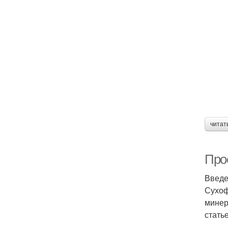
читат
Про
Введ
Сухоф
минер
стать