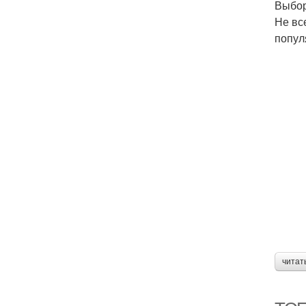
Выбор
Не вс
попул
читат