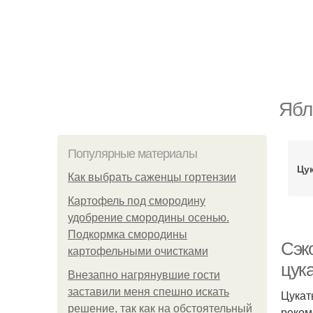
Ябл
Популярные материалы
Цу
Как выбрать саженцы гортензии
Картофель под смородину
удобрение смородины осенью.
Подкормка смородины
Сэк
картофельными очистками
цука
Внезапно нагрянувшие гости
заставили меня спешно искать
Цукат
решение, так как на обстоятельный
реком