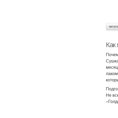
читат
Как
Почем
Сушка
месяц
лаком
котор
Подго
Не вс
«Голд