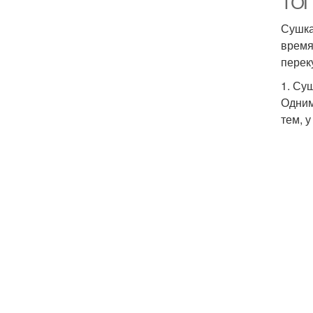
ТОП
Сушка
время
перек
1. Су
Одним
тем, 