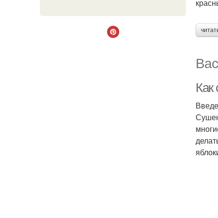
красн
читат
Вас
Как
Введ
Сушен
многи
делат
яблок