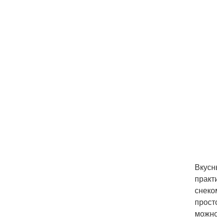
Вкусн
практ
снеко
прост
можно