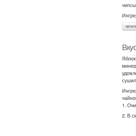
чипсы
Ингре
читат
Вку
Яблок
минер
удовл
сушил
Ингре
чайно
1. Оч
2. В 