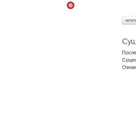
читат
Суш
После
Сущес
Ознак