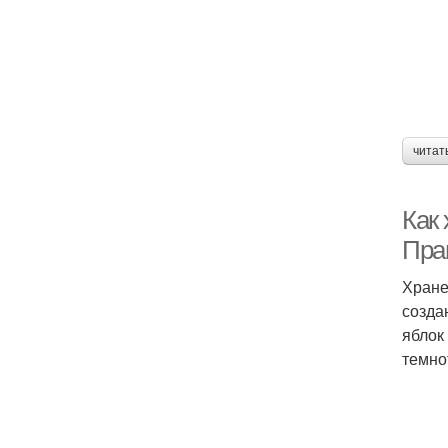
читат
Как
Пра
Хране
созда
яблок
темно