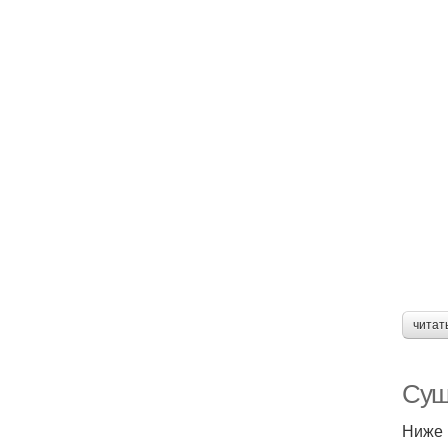
читат
Суш
Ниже 