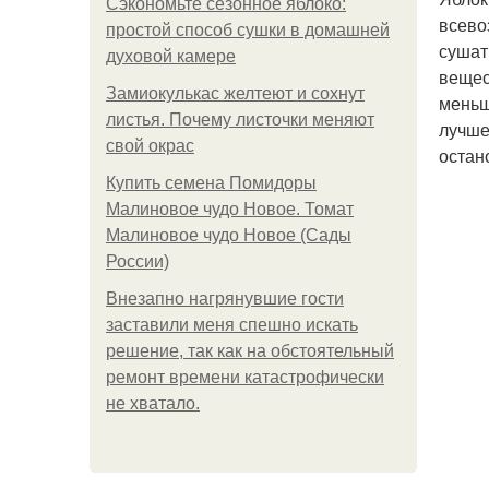
Сэкономьте сезонное яблоко:
всево
простой способ сушки в домашней
сушат
духовой камере
вещес
Замиокулькас желтеют и сохнут
меньш
листья. Почему листочки меняют
лучше
свой окрас
остан
Купить семена Помидоры
Малиновое чудо Новое. Томат
Малиновое чудо Новое (Сады
России)
Внезапно нагрянувшие гости
заставили меня спешно искать
решение, так как на обстоятельный
ремонт времени катастрофически
не хватало.