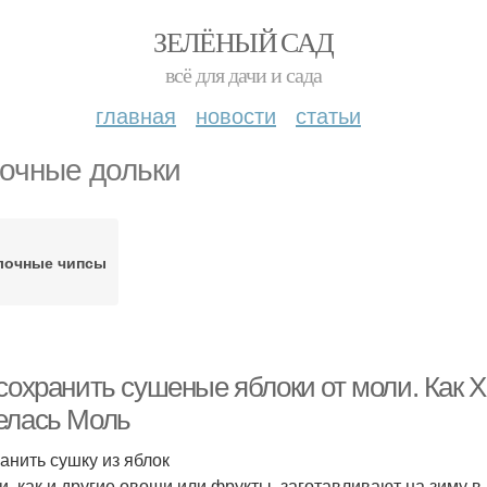
ЗЕЛЁНЫЙ САД
всё для дачи и сада
главная
новости
статьи
очные дольки
лочные чипсы
 сохранить сушеные яблоки от моли. Как
елась Моль
ранить сушку из яблок
и, как и другие овощи или фрукты, заготавливают на зиму в