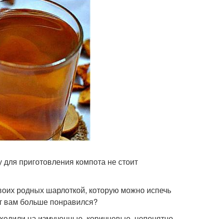
у для приготовления компота не стоит
своих родных шарлоткой, которую можно испечь
епт вам больше понравился?
оходили на измученные, коричневые, непонятно