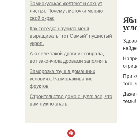
Замиокулькас желтеют и сохнут
листья. Почему листочки меняют
Ябл
свой окрас
усл
Как соседка научила меня
выращивать "тот Самый" пушистый
Здрав
укроп.
найде
А я себе такой дровник собрала,
Напри
вот закончила дровами заполнять.
отриц
Заморозка груш в домашних
При к
условиях. Размораживание
того,
фруктов
Даже 
Строительство дома с нуля: все, что
темы!
вам нужно знать