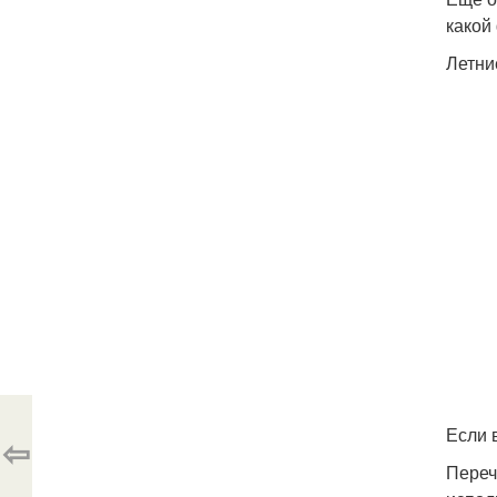
какой
Летни
Если 
⇦
Переч