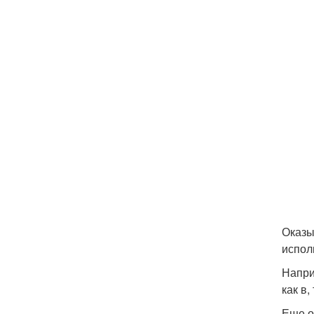
Оказы
испол
Напри
как в
Еще о