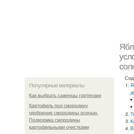
Ябл
усл
сол
Сод
Я
Популярные материалы
д
Как выбрать саженцы гортензии
Картофель под смородину
удобрение смородины осенью.
Т
Подкормка смородины
К
картофельными очистками
В