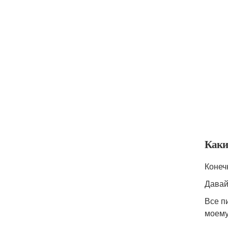
Каки
Конеч
Давай
Все п
моему