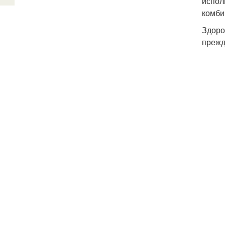
испол
комби
Здоро
прежд