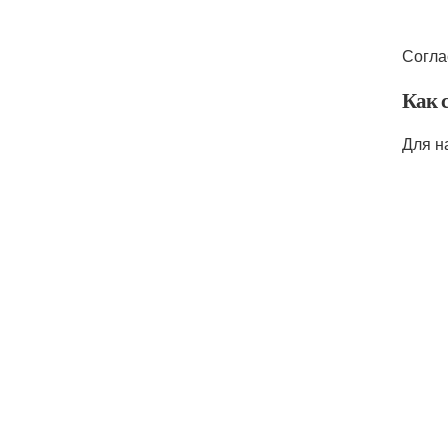
Согла
Как с
Для н