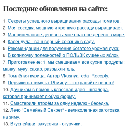
Последние обновления на сайте:
1.
Секреты успешного выращивания рассады томатов.
2.
Моя соседка мощную и крепкую рассаду выращивает.
3.
Манцинелловое дерево самое опасное дерево в мире.
4.
Календула - ваш верный союзник в саду.
5.
Рекомендации для получения богатого урожая лука:
6.
В копилочку полезностей о ПОЛЬЗК сушёных яблок.
7.
Приготовление: 1. мы смешиваем все сухие продукты:
манку, муку, сахар, разрыхлитель.
8.
Томлёная курица. Автор Vkusnya_eda_Recepty.
9.
Перчики на зиму за 15 минут - сохраняйте рецепт!
10.
Дачникам в помощь классная идея - шпалера,
которая принимает любую форму.
11.
Смастерили втроём за одну неделю - беседка.
12.
Лечо "Семейный Секрет" - великолепная заготовка
на зиму.
13.
Вкуснейшая закусочка - огурчики.