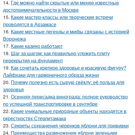
14.
Где можно найти скрытые или менее известные
достопримечательности в Москве
15.
Какие мастер-классы или творческие встречи
проводятся в Арзамасе
16.
Какие местные легенды и мифы связаны с историей
Воронежа
17.
Какие казино работают
18.
Шаг за шагом: как правильно уложить плиту
перекрытия на фундамент
19.
Как сочетать крепкое здоровье и красивую фигуру?
Лайфхаки для гармоничного образа жизни
20.
Почему полезно есть сырую свёклу: её польза для
здоровья
21.
Осенняя пересадка винограда: полное руководство
по успешной транспортировке в сентябре
22.
Какие уникальные природные объекты находятся в
окрестностях Стерлитамака
23.
Секреты сохранения черенков яблони для прививки
24.
Преимущества размножения яблони зелеными