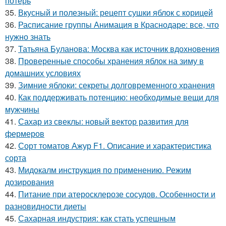
потерь
35.
Вкусный и полезный: рецепт сушки яблок с корицей
36.
Расписание группы Анимация в Краснодаре: все, что
нужно знать
37.
Татьяна Буланова: Москва как источник вдохновения
38.
Проверенные способы хранения яблок на зиму в
домашних условиях
39.
Зимние яблоки: секреты долговременного хранения
40.
Как поддерживать потенцию: необходимые вещи для
мужчины
41.
Сахар из свеклы: новый вектор развития для
фермеров
42.
Сорт томатов Ажур F1. Описание и характеристика
сорта
43.
Мидокалм инструкция по применению. Режим
дозирования
44.
Питание при атеросклерозе сосудов. Особенности и
разновидности диеты
45.
Сахарная индустрия: как стать успешным