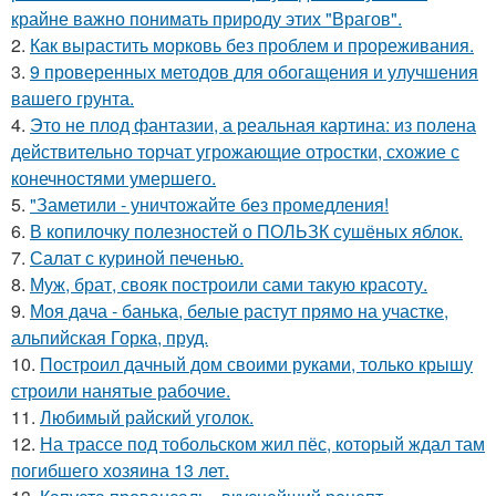
крайне важно понимать природу этих "Врагов".
2.
Как вырастить морковь без проблем и прореживания.
3.
9 проверенных методов для обогащения и улучшения
вашего грунта.
4.
Это не плод фантазии, а реальная картина: из полена
действительно торчат угрожающие отростки, схожие с
конечностями умершего.
5.
"Заметили - уничтожайте без промедления!
6.
В копилочку полезностей о ПОЛЬЗК сушёных яблок.
7.
Салат с куриной печенью.
8.
Муж, брат, свояк построили сами такую красоту.
9.
Моя дача - банька, белые растут прямо на участке,
альпийская Горка, пруд.
10.
Построил дачный дом своими руками, только крышу
строили нанятые рабочие.
11.
Любимый райский уголок.
12.
На трассе под тобольском жил пёс, который ждал там
погибшего хозяина 13 лет.