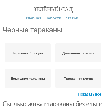
ЗЕЛЁНЫЙ САД
главная
новости
статьи
Черные тараканы
Тараканы без еды
Домашний таракан
Домашние тараканы
Таракан от клопа
Показать все
Сколько живут тараканы без еды и
Тараканы по людям
Таракан на человека