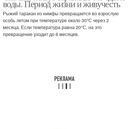
воды. Период жизни и живучесть
Рыжий таракан из нимфы превращается во взрослую
особь летом при температуре около 30°С через 2
Тараканы в частном
месяца. Если температура равна 20°С, на это
Тараканы в квартире
доме
превращение уходит до 6 месяцев.
Таракан в квартире
Тараканы в доме
Борьба с тараканами
Тараканы в россии
Мебельный таракан