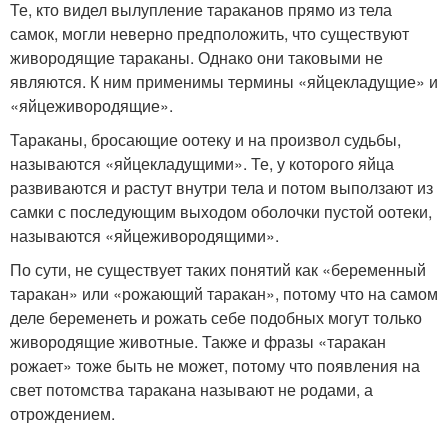
Те, кто видел вылупление тараканов прямо из тела
самок, могли неверно предположить, что существуют
живородящие тараканы. Однако они таковыми не
являются. К ним применимы термины «яйцекладущие» и
«яйцеживородящие».
Тараканы, бросающие оотеку и на произвол судьбы,
называются «яйцекладущими». Те, у которого яйца
развиваются и растут внутри тела и потом выползают из
самки с последующим выходом оболочки пустой оотеки,
называются «яйцеживородящими».
По сути, не существует таких понятий как «беременный
таракан» или «рожающий таракан», потому что на самом
деле беременеть и рожать себе подобных могут только
живородящие животные. Также и фразы «таракан
рожает» тоже быть не может, потому что появления на
свет потомства таракана называют не родами, а
отрождением.