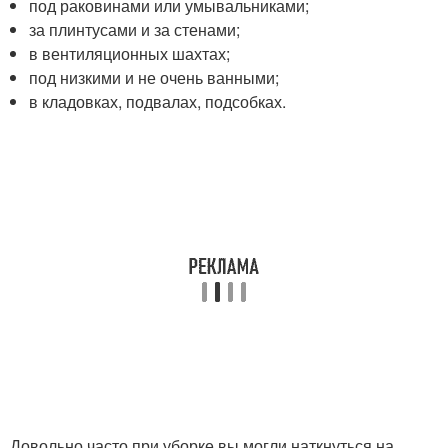
под раковинами или умывальниками;
за плинтусами и за стенами;
в вентиляционных шахтах;
под низкими и не очень ванными;
в кладовках, подвалах, подсобках.
Довольно часто при уборке вы могли наткнуться на