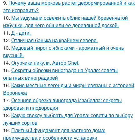
9.
Почему ваша морковь растет деформированной и как
это исправить?
10.
Мы задумали освежить облик нашей бревенчатой
избушки, для чего обшили ее деревянной доской.
11.
Д - дeти.
12.
Отличная банька на крайнем севере.
13.
Медовый пирог с яблоками - ароматный и очень
вкусный.
14.
Огурчики пикули. Автор Chef.
15.
Секреты обрезки винограда на Урале: советы
опытных виноградарей
16.
Какие местные легенды и мифы связаны с историей
Воронежа
17.
Осенняя обрезка винограда Изабелла: секреты
здоровья и плодородия
18.
Какую свеклу выбрать для Урала: советы по выбору
лучших сортов
19.
Плитный фундамент для частного дома:
преимущества и особенности установки