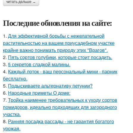
читать дальше →
Последние обновления на сайте:
1.
Для эффективной борьбы с нежелательной
растительностью на вашем приусадебном участке
крайне важно понимать природу этих "Врагов".
2.
Пять сортов голубики, которые стоит посадить.
3.
5 секретов сладкой малины.
4.
Каждый лоток - ваш персональный мини - парник
бесплатно.
5.
Подыскиваете альтернативу петунии?
6.
Нapoдныe пpимeты O дoмe:
7.
Тройка наименее требовательных к уходу сортов
помидоров, идеально подходящих для загородного
участка.
8.
Ранняя посадка рассады - не гарантия богатого
урожая.