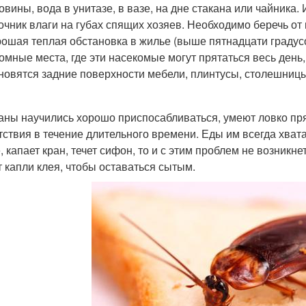
овины, вода в унитазе, в вазе, на дне стакана или чайника.
очник влаги на губах спящих хозяев. Необходимо беречь от 
ошая теплая обстановка в жилье (выше пятнадцати градусо
омные места, где эти насекомые могут прятаться весь день
новятся задние поверхности мебели, плинтусы, столешницы
аны научились хорошо приспосабливаться, умеют ловко пря
тствия в течение длительного времени. Еды им всегда хват
, капает кран, течет сифон, то и с этим проблем не возникне
т капли клея, чтобы оставаться сытым.