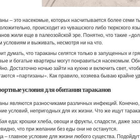
аны – это насекомые, которых насчитывается более семи т
оложительно, происходит из чувашского либо тюркского яз
анов жили еще в палеозойской эре. Понятно, что такие «до
 условиям и выживать, несмотря ни на что.
оит думать, что тараканы селятся только в запущенных и г
вые и богатые квартиры могут понравиться насекомым. Об
йно. Достаточно ночью зайти на кухню и включить свет, чтоб
гаются «партизаны». Как правило, хозяева бываю крайне у
ортные условия для обитания тараканов
аны являются разносчиками различных инфекций. Конечно,
ние условий, непригодных для их жизни. Что же ищут тара
ая еда: крошки хлеба, овощи и фрукты, сладости, даже за
видно, что при желании без еды они не останутся.
а – главное условие для жизни любого существа. Подойдут 