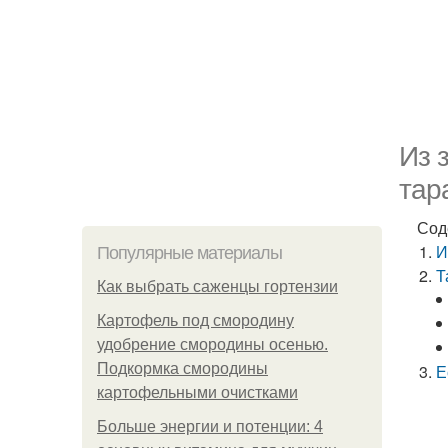
Из 
тар
Сод
И
Популярные материалы
Т
Как выбрать саженцы гортензии
Картофель под смородину
удобрение смородины осенью.
Подкормка смородины
Е
картофельными очистками
Больше энергии и потенции: 4