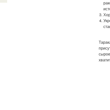
рак
ист
Хор
Укр
ста
Тарак
прису
сырое
хвати