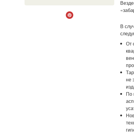
Везде
«заба
В слу
следу
От 
ква
вен
про
Тар
не 
изд
По 
асп
уса
Нов
тех
гиг