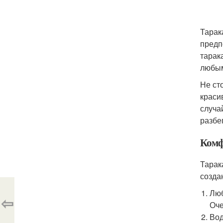
Тарак
предп
тарак
любым
Не ст
краси
случа
разбе
Комф
Тарак
созда
Люб
⇦
Оче
Вод