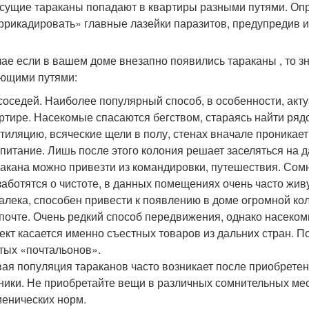
сущие тараканы попадают в квартиры разными путями. Опр
ррикадировать» главные лазейки паразитов, предупредив 
чае если в вашем доме внезапно появились тараканы , то з
ющими путями:
соседей. Наиболее популярный способ, в особенности, акт
ртире. Насекомые спасаются бегством, стараясь найти ря
тиляцию, всяческие щели в полу, стенах вначале проникает
питание. Лишь после этого колония решает заселяться на д
акана можно привезти из командировки, путешествия. Сом
заботятся о чистоте, в данных помещениях очень часто жи
алека, способен привести к появлению в доме огромной ко
почте. Очень редкий способ передвижения, однако насеком
ект касается именно съестных товаров из дальних стран. П
тых «почтальонов».
ая популяция тараканов часто возникает после приобрете
ники. Не приобретайте вещи в различных сомнительных мес
иенических норм.