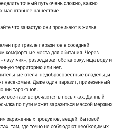
еделить точный путь очень сложно, важно
их масштабное нашествие.
найте что зачастую они проникают в жилье
уален при травле паразитов в соседней
дом комфортные места для обитания. Через
 «лазутчик», разведывая обстановку, ища воду и
анную территорию или нет.
нительные отели, недобросовестные владельцы
вут насекомые. Даже один паразит, привезенный
лонии тараканов.
ые все-таки встречаются в посылках. Данный
осылка по пути может заразиться массой мерзких
ния зараженных продуктов, вещей, бытовой
тах, там, где точно не соблюдают необходимых