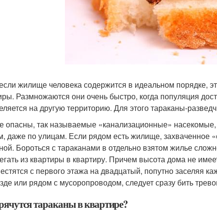
если жилище человека содержится в идеальном порядке, эти
иры. Размножаются они очень быстро, когда популяция дос
еляется на другую территорию. Для этого тараканы-развед
е опасны, так называемые «канализационные» насекомые,
м, даже по улицам. Если рядом есть жилище, захваченное «
ной. Бороться с тараканами в отдельно взятом жилье сложн
егать из квартиры в квартиру. Причем высота дома не имее
естятся с первого этажа на двадцатый, попутно заселяя к
зде или рядом с мусоропроводом, следует сразу бить трево
прячутся тараканы в квартире?