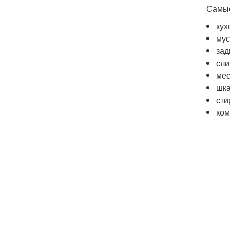
Самые
кух
мус
зад
сли
мес
шка
сти
ком