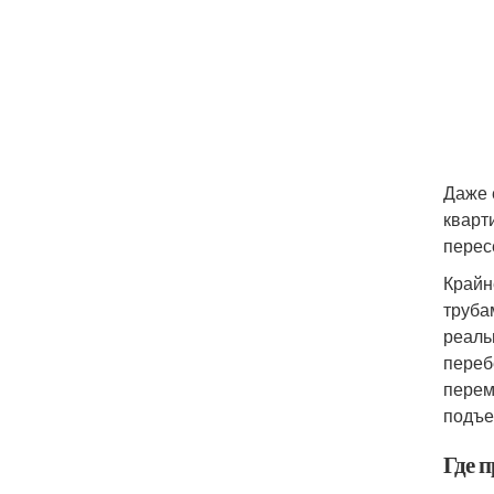
Даже 
кварт
перес
Крайн
труба
реаль
переб
перем
подъе
Где 