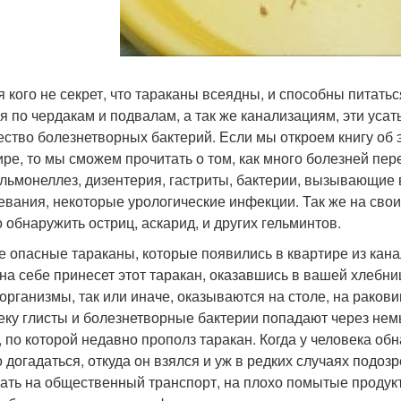
я кого не секрет, что тараканы всеядны, и способны питат
я по чердакам и подвалам, а так же канализациям, эти ус
ество болезнетворных бактерий. Если мы откроем книгу об
ире, то мы сможем прочитать о том, как много болезней пе
альмонеллез, дизентерия, гастриты, бактерии, вызывающие
евания, некоторые урологические инфекции. Так же на сво
 обнаружить остриц, аскарид, и других гельминтов.
 опасные тараканы, которые появились в квартире из канал
 на себе принесет этот таракан, оказавшись в вашей хлебни
организмы, так или иначе, оказываются на столе, на ракови
еку глисты и болезнетворные бактерии попадают через немы
, по которой недавно прополз таракан. Когда у человека обн
 догадаться, откуда он взялся и уж в редких случаях подоз
ать на общественный транспорт, на плохо помытые продукты,