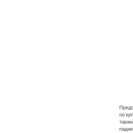
Предс
по ку
тарак
падае