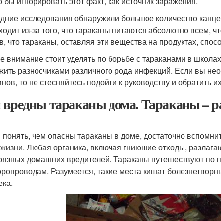
о бы игнорировать этот факт, как источник заражения.
дние исследования обнаружили большое количество канцер
ходит из-за того, что тараканы питаются абсолютно всем, ч
в, что тараканы, оставляя эти вещества на продуктах, спос
е внимание стоит уделять по борьбе с тараканами в школах 
жить разносчиками различного рода инфекций. Если вы нео
анов, то не стесняйтесь подойти к руководству и обратить и
 вредны тараканы дома. Тараканы – р
 понять, чем опасны тараканы в доме, достаточно вспомнит
 жизни. Любая органика, включая гниющие отходы, разлаг
грязных домашних вредителей. Тараканы путешествуют по 
оропроводам. Разумеется, такие места кишат болезнетвор
ека.