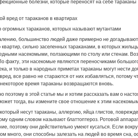
екционные болезни, которые переносят на себе тараканы
ой вред от тараканов в квартирах
 огромных тараканов, которых называют мутантами
алению, большинство людей даже примерно не догадываются
 квартир, сильно заселенных тараканами, в которых жильцы
едными насекомыми, ползающими по столу или стенам. Возм
 По факту, эти насекомые являются переносчиками большог
ека, и только в народных приметах тараканы могут нести до
 вред, все равно не стараются от них избавляться, потому ч
 некоторое время тараканы возвращаются вновь.
о поэтому в этой статье мы и хотим рассказать вам о насто
может тогда, вы измените свое отношение к этим насекомым
 который несут тараканы, аллергию, яйца глистов, поврежде
ому одним словом называют блаттоптероз. Ротовой аппара
ние, поэтому они действительно умеют кусаться. Если вокру
ом много, они способны залезать на людей во время сна, о