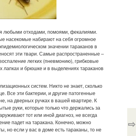
ься любыми отходами, помоями, фекалиями.
атые насекомые набирают на себя огромное
 эпидемиологическом значении тараканов в
реносят эти твари. Самые распространенные –
 воспаление легких (пневмонию), грибковые
их лапках и брюшке и в выделениях тараканов
изационных систем. Никто не знает, сколько
це. Все эти бактерии, и другие патогенные
не, на дверных ручках в вашей квартире. К
тые руки, которые только что держались за
аруживают тот или иной диагноз, не всегда
⇨
рение падет на таракана. Конечно, можно
 но если у вас в доме есть тараканы, то не