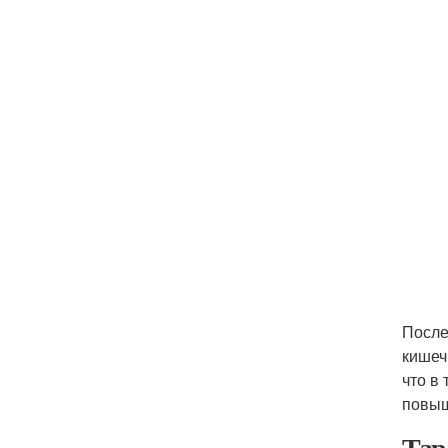
После
кишеч
что в
повыш
Тар