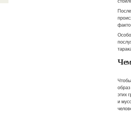
стоил
После
проис
факто
Особо
послу
тарак
Чем
Чтобы
образ
этих 
и мус
челов