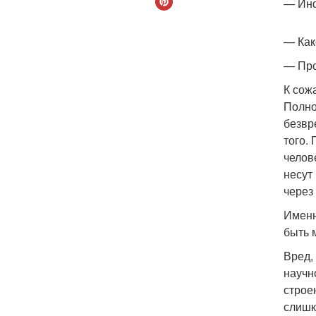
— Инф
— Как
— Про
К сож
Полно
безвр
того.
челов
несут
через
Именн
быть 
Вред,
научн
строе
слишк