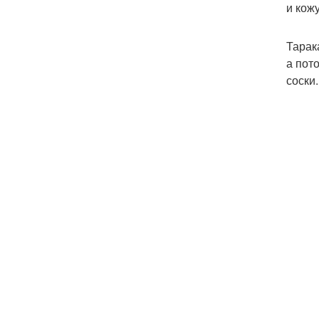
и кожу
Тарак
а пот
соски.