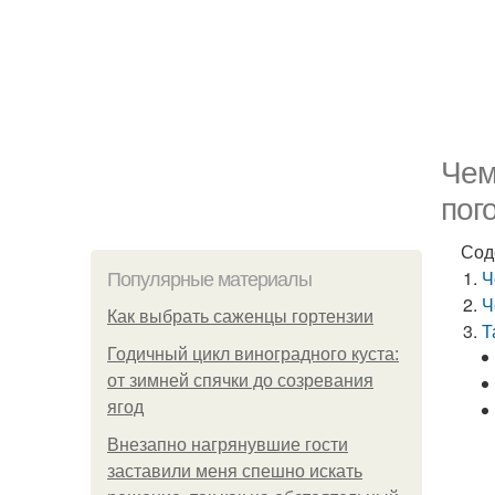
Чем
пог
Сод
Ч
Популярные материалы
Ч
Как выбрать саженцы гортензии
Т
Годичный цикл виноградного куста:
от зимней спячки до созревания
ягод
Внезапно нагрянувшие гости
заставили меня спешно искать