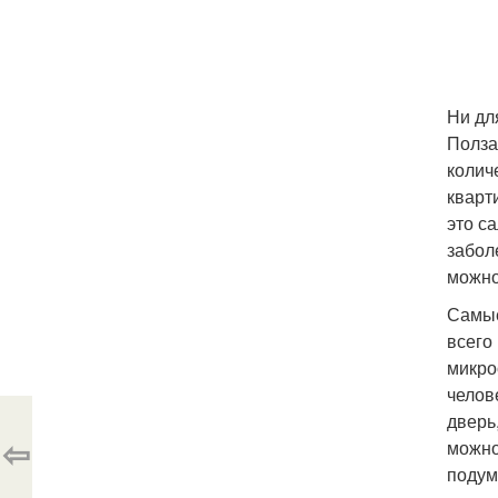
Ни дл
Полза
колич
кварт
это с
забол
можно
Самые
всего
микро
челов
дверь
⇦
можно
подум