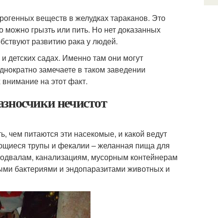
огенных веществ в желудках тараканов. Это
то можно грызть или пить. Но нет доказанных
обствуют развитию рака у людей.
и детских садах. Именно там они могут
днократно замечаете в таком заведении
х внимание на этот факт.
азносчики нечистот
ь, чем питаются эти насекомые, и какой ведут
ающиеся трупы и фекалии – желанная пища для
подвалам, канализациям, мусорным контейнерам
ными бактериями и эндопаразитами животных и