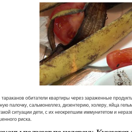
 тараканов обитатели квартиры через зараженные продукт
ную палочку, сальмонеллез, дизентерию, холеру, яйца гель
 такой ситуации дети, с их неокрепшим иммунитетом и неразв
енного риска.
аканы ползают по человеку. Кусаются