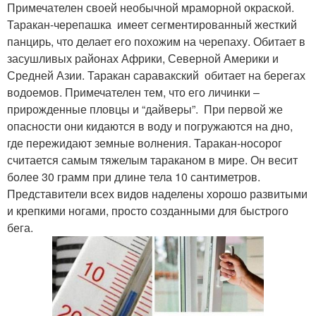
Примечателен своей необычной мраморной окраской.
Таракан-черепашка имеет сегментированный жесткий
панцирь, что делает его похожим на черепаху. Обитает в
засушливых районах Африки, Северной Америки и
Средней Азии. Таракан саравакский обитает на берегах
водоемов. Примечателен тем, что его личинки –
прирожденные пловцы и “дайверы”. При первой же
опасности они кидаются в воду и погружаются на дно,
где пережидают земные волнения. Таракан-носорог
считается самым тяжелым тараканом в мире. Он весит
более 30 грамм при длине тела 10 сантиметров.
Представители всех видов наделены хорошо развитыми
и крепкими ногами, просто созданными для быстрого
бега.