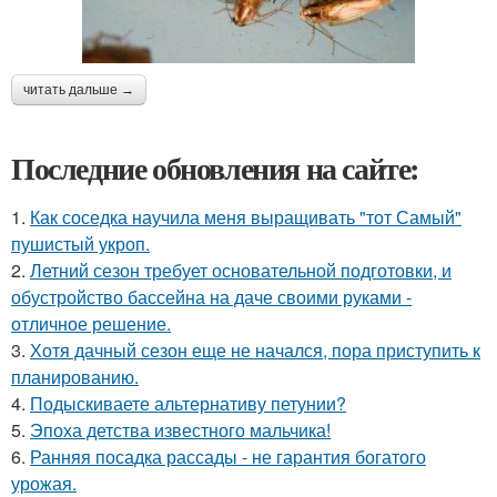
читать дальше →
Последние обновления на сайте:
1.
Как соседка научила меня выращивать "тот Самый"
пушистый укроп.
2.
Летний сезон требует основательной подготовки, и
обустройство бассейна на даче своими руками -
отличное решение.
3.
Хотя дачный сезон еще не начался, пора приступить к
планированию.
4.
Подыскиваете альтернативу петунии?
5.
Эпоха детства известного мальчика!
6.
Ранняя посадка рассады - не гарантия богатого
урожая.