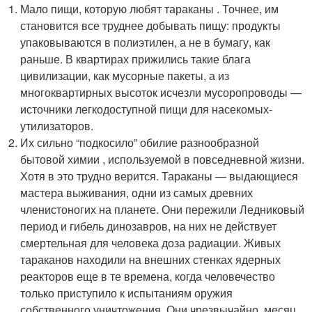
Мало пищи, которую любят тараканы . Точнее, им
становится все труднее добывать пищу: продукты
упаковываются в полиэтилен, а не в бумагу, как
раньше. В квартирах прижились такие блага
цивилизации, как мусорные пакеты, а из
многоквартирных высоток исчезли мусоропроводы —
источники легкодоступной пищи для насекомых-
утилизаторов.
Их сильно “подкосило” обилие разнообразной
бытовой химии , используемой в повседневной жизни.
Хотя в это трудно верится. Тараканы — выдающиеся
мастера выживания, одни из самых древних
членистоногих на планете. Они пережили Ледниковый
период и гибель динозавров, на них не действует
смертельная для человека доза радиации. Живых
тараканов находили на внешних стенках ядерных
реакторов еще в те времена, когда человечество
только приступило к испытаниям оружия
собственного уничтожения. Они чрезвычайно, месяц