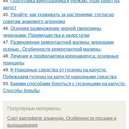
44.
Подготовка виноградника к урожаю: план работ на
август
45.
Узнайте, как ухаживать за растениями, согласно
советам знакомого агронома
46.
Осеннее размножение черной смородины
черенками. Преимущества и недостатки
47.
Размножение ремонтантной малины черенками
осенью.. Особенности ремонтантной малины:
48.
Лечение и профилактика коронавируса: основные
принципы
49.
ᐉ Народные средства от гусениц на капусте.
Побеждаем гусениц на капусте народными средства
50.
Какими способами бороться с гусеницами на капусте.
Способы борьбы
Популярные материалы
Сорт картофеля эльмундо. Особенности посадки и
выращивания