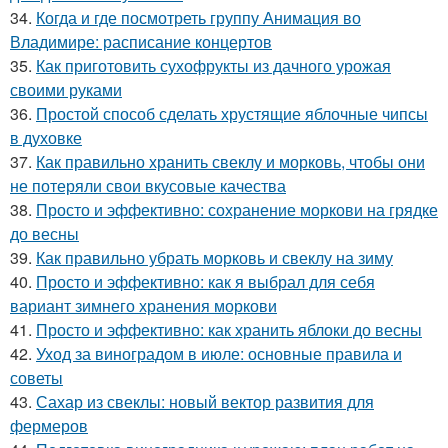
34.
Когда и где посмотреть группу Анимация во
Владимире: расписание концертов
35.
Как приготовить сухофрукты из дачного урожая
своими руками
36.
Простой способ сделать хрустящие яблочные чипсы
в духовке
37.
Как правильно хранить свеклу и морковь, чтобы они
не потеряли свои вкусовые качества
38.
Просто и эффективно: сохранение моркови на грядке
до весны
39.
Как правильно убрать морковь и свеклу на зиму
40.
Просто и эффективно: как я выбрал для себя
вариант зимнего хранения моркови
41.
Просто и эффективно: как хранить яблоки до весны
42.
Уход за виноградом в июле: основные правила и
советы
43.
Сахар из свеклы: новый вектор развития для
фермеров