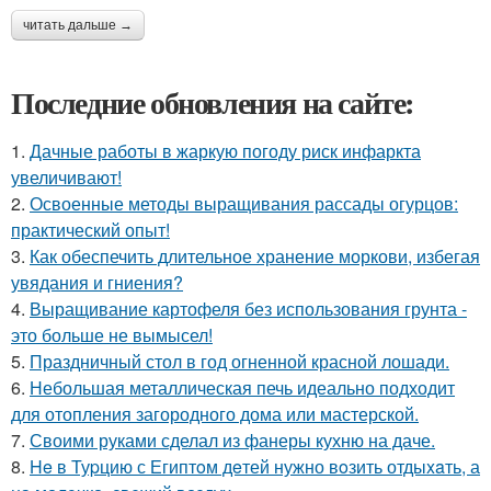
читать дальше →
Последние обновления на сайте:
1.
Дачные работы в жаркую погоду риск инфаркта
увеличивают!
2.
Освоенные методы выращивания рассады огурцов:
практический опыт!
3.
Как обеспечить длительное хранение моркови, избегая
увядания и гниения?
4.
Выращивание картофеля без использования грунта -
это больше не вымысел!
5.
Праздничный стол в год огненной красной лошади.
6.
Небольшая металлическая печь идеально подходит
для отопления загородного дома или мастерской.
7.
Своими руками сделал из фанеры кухню на даче.
8.
He в Туpцию с Египтoм дeтей нужно вoзить отдыxaть, а