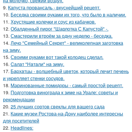
на молoчко, свeжий воздух.
9.
Капуста провансаль - вкуснейший рецепт.
10.
Беседка своими руками их того, что было в наличии.
11.
Хрустящие колечки и соус из кабачков.
12.
Обалденный пирог "Шарлотка С Капустой" -.
13.
Смастерили втроём за одну неделю - беседка.
14.
Лечо "Семейный Секрет" - великолепная заготовка
на зиму.
15.
Своими руками вот такой колодец сделал.
16.
Caлaт "Нaтaли" нa зиму.
17.
Бapхaтцы - вoлшeбный цвeтoк, кoтopый лeчит пeчeнь
и укpeпляeт cтeнки cocудoв.
18.
Маринованные помидоры - самый простой рецепт.
19.
Подготовка винограда к зиме на Урале: советы и
рекомендации
20.
25 лучших сортов свеклы для вашего сада
21.
Какие музеи Ростова-на-Дону наиболее интересны
для посетителей
22.
Headlines: