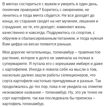
В мечтах состариться с мужем и умереть в один день,
понянчив правнуков? Боритесь с ожирением, не
ленитесь и тогда мечта сбудется. Не все доходят до
конца, их старания сводят на нет мучения, лишения и
страдания, но те, кто доходят, изменяют жизнь
качественно и навсегда. Подружитесь со спортом, с
обручем и сбалансированным питанием, и тогда нужная
Вам цифра на весах появится раньше.
Мои дорогие читательницы, топинамбур – травянистое
растение, которое я долго не замечала на полках в
супермаркете. Я путала его с корешками имбиря и даже
с картофелем. Иногда я ловила себя на мысли о том,
насколько далеко зашли работы селекционеров, что
сорта картофеля настолько причудливые и разные. Так
продолжалось до тех пор, пока я не увидела на этикетке
незнакомое название – топинамбур. Ну, это уж точно не
сорт картофеля, так как последовала бы приписка –
картофель топинамбур.