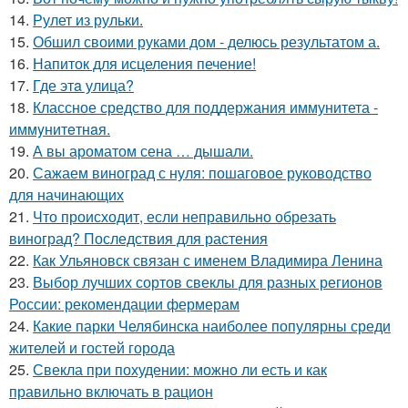
14.
Рулет из рульки.
15.
Обшил своими руками дом - делюсь результатом а.
16.
Напиток для исцеления печение!
17.
Где этa улица?
18.
Классное средство для поддержания иммунитета -
иммyнитeтнaя.
19.
А вы ароматом сена … дышали.
20.
Сажаем виноград с нуля: пошаговое руководство
для начинающих
21.
Что происходит, если неправильно обрезать
виноград? Последствия для растения
22.
Как Ульяновск связан с именем Владимира Ленина
23.
Выбор лучших сортов свеклы для разных регионов
России: рекомендации фермерам
24.
Какие парки Челябинска наиболее популярны среди
жителей и гостей города
25.
Свекла при похудении: можно ли есть и как
правильно включать в рацион