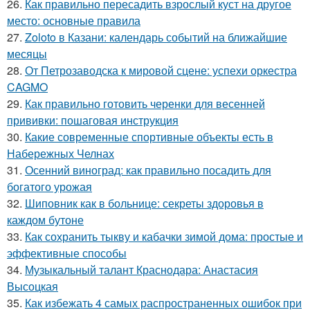
26.
Как правильно пересадить взрослый куст на другое
место: основные правила
27.
Zoloto в Казани: календарь событий на ближайшие
месяцы
28.
От Петрозаводска к мировой сцене: успехи оркестра
CAGMO
29.
Как правильно готовить черенки для весенней
прививки: пошаговая инструкция
30.
Какие современные спортивные объекты есть в
Набережных Челнах
31.
Осенний виноград: как правильно посадить для
богатого урожая
32.
Шиповник как в больнице: секреты здоровья в
каждом бутоне
33.
Как сохранить тыкву и кабачки зимой дома: простые и
эффективные способы
34.
Музыкальный талант Краснодара: Анастасия
Высоцкая
35.
Как избежать 4 самых распространенных ошибок при