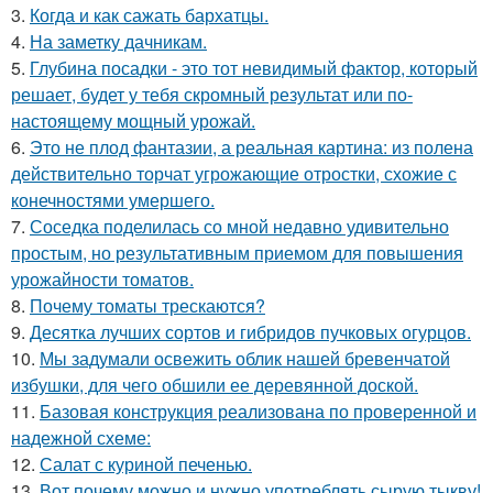
3.
Когда и как сажать бархатцы.
4.
На заметку дачникам.
5.
Глубина посадки - это тот невидимый фактор, который
решает, будет у тебя скромный результат или по-
настоящему мощный урожай.
6.
Это не плод фантазии, а реальная картина: из полена
действительно торчат угрожающие отростки, схожие с
конечностями умершего.
7.
Соседка поделилась со мной недавно удивительно
простым, но результативным приемом для повышения
урожайности томатов.
8.
Почему томаты трескаются?
9.
Десятка лучших сортов и гибридов пучковых огурцов.
10.
Мы задумали освежить облик нашей бревенчатой
избушки, для чего обшили ее деревянной доской.
11.
Базовая конструкция реализована по проверенной и
надежной схеме:
12.
Салат с куриной печенью.
13.
Вот почему можно и нужно употреблять сырую тыкву!