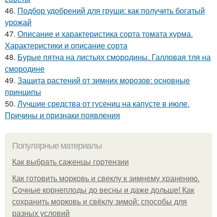
46.
Подбор удобрений для груши: как получить богатый
урожай
47.
Описание и характеристика сорта томата хурма.
Характеристики и описание сорта
48.
Бурые пятна на листьях смородины. Галловая тля на
смородине
49.
Защита растений от зимних морозов: основные
принципы
50.
Лучшие средства от гусениц на капусте в июле.
Причины и признаки появления
Популярные материалы
Как выбрать саженцы гортензии
Как готовить морковь и свеклу к зимнему хранению.
Сочные корнеплоды до весны и даже дольше! Как
сохранить морковь и свёклу зимой: способы для
разных условий