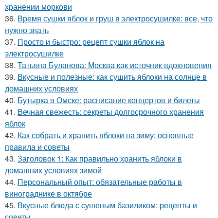
хранении моркови
36.
Время сушки яблок и груш в электросушилке: все, что
нужно знать
37.
Просто и быстро: рецепт сушки яблок на
электросушилке
38.
Татьяна Буланова: Москва как источник вдохновения
39.
Вкусные и полезные: как сушить яблоки на солнце в
домашних условиях
40.
Бутырка в Омске: расписание концертов и билеты
41.
Вечная свежесть: секреты долгосрочного хранения
яблок
42.
Как собрать и хранить яблоки на зиму: основные
правила и советы
43.
Заголовок 1: Как правильно хранить яблоки в
домашних условиях зимой
44.
Персональный опыт: обязательные работы в
винограднике в октябре
45.
Вкусные блюда с сушеным базиликом: рецепты и
советы