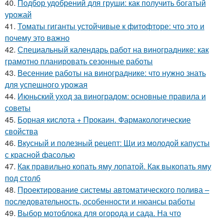
40.
Подбор удобрений для груши: как получить богатый
урожай
41.
Томаты гиганты устойчивые к фитофторе: что это и
почему это важно
42.
Специальный календарь работ на винограднике: как
грамотно планировать сезонные работы
43.
Весенние работы на винограднике: что нужно знать
для успешного урожая
44.
Июньский уход за виноградом: основные правила и
советы
45.
Борная кислота + Прокаин. Фармакологические
свойства
46.
Вкусный и полезный рецепт: Щи из молодой капусты
с красной фасолью
47.
Как правильно копать яму лопатой. Как выкопать яму
под столб
48.
Проектирование системы автоматического полива –
последовательность, особенности и нюансы работы
49.
Выбор мотоблока для огорода и сада. На что