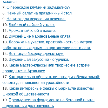
кажется!
7.
О пересадке клубники задумались?
8.
Нежный салат на праздничный стол.
9.
Напиток для исцеления печение!
10.
Любимый райский уголок.
11.
Ароматный хлеб в пакете.
12.
Вкуснейшие маринованные опята.
13.
Дорожка на участке, протяжённость 55 метров,
работал по выходным на протяжении всего лета.
14.
Вот такую беседку сделал муж.
15.
Вкуснейшая закусочка - огурчики.
16.
Какие мастер-классы или творческие встречи
проводятся в Арзамасе
17.
Как правильно обрезать виноград изабелла зимой:
советы для повышения урожайности
18.
Какие интересные факты о Барнауле известны
широкой общественности
19.
Преимущества фундамента на бетонной плите:
надежность и долговечность