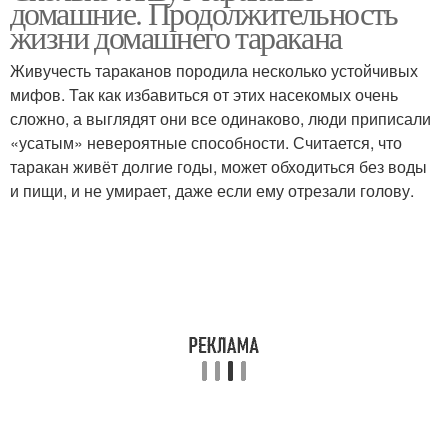
домашние. Продолжительность
тараканы
жизни домашнего таракана
Живучесть тараканов породила несколько устойчивых
мифов. Так как избавиться от этих насекомых очень
Тараканы в россии
Тараканы в доме
сложно, а выглядят они все одинаково, люди приписали
«усатым» невероятные способности. Считается, что
таракан живёт долгие годы, может обходиться без воды
и пищи, и не умирает, даже если ему отрезали голову.
Мебельный таракан
Приманки от тараканов
Средства от тараканов
Средство от тараканов
Избавления от
Сода от тараканов
тараканов