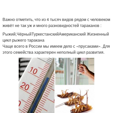
Создание для
Важно отметить, что из 4 тысяч видов рядом с человеком
Тараканы с помощью
тараканов
живёт не так уж и много разновидностей тараканов :
Рыжий,ЧёрныйТуркестанскийАмериканский Жизненный
цикл рыжего таракана
Чаще всего в России мы имеем дело с «прусаками». Для
Вещества от тараканов
Тараканы от квартиры
этого семейства характерен неполный цикл развития.
Тараканы в квартире
Гели от тараканов
Действия против
Таракан в квартире
тараканов