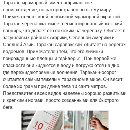
Таракан мраморный имеет африканское
происхождение, но распространен по всему миру.
Примечателен своей необычной мраморной окраской.
Таракан-черепашка имеет сегментированный жесткий
панцирь, что делает его похожим на черепаху. Обитает в
засушливых районах Африки, Северной Америки и
Средней Азии. Таракан саравакский обитает на берегах
водоемов. Примечателен тем, что его личинки –
прирожденные пловцы и “дайверы”. При первой же
опасности они кидаются в воду и погружаются на дно,
где пережидают земные волнения. Таракан-носорог
считается самым тяжелым тараканом в мире. Он весит
более 30 грамм при длине тела 10 сантиметров.
Представители всех видов наделены хорошо развитыми
и крепкими ногами, просто созданными для быстрого
бега.