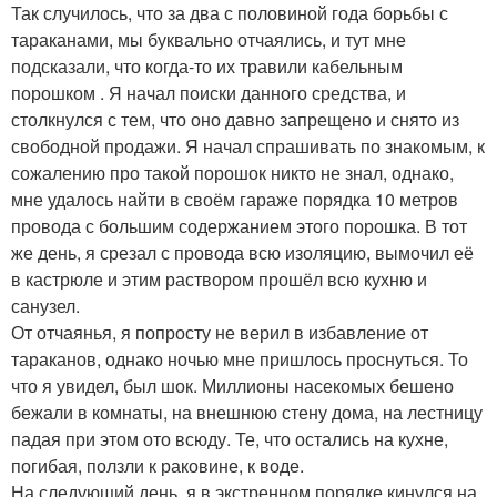
Так случилось, что за два с половиной года борьбы с
тараканами, мы буквально отчаялись, и тут мне
подсказали, что когда-то их травили кабельным
порошком . Я начал поиски данного средства, и
столкнулся с тем, что оно давно запрещено и снято из
свободной продажи. Я начал спрашивать по знакомым, к
сожалению про такой порошок никто не знал, однако,
мне удалось найти в своём гараже порядка 10 метров
провода с большим содержанием этого порошка. В тот
же день, я срезал с провода всю изоляцию, вымочил её
в кастрюле и этим раствором прошёл всю кухню и
санузел.
От отчаянья, я попросту не верил в избавление от
тараканов, однако ночью мне пришлось проснуться. То
что я увидел, был шок. Миллионы насекомых бешено
бежали в комнаты, на внешнюю стену дома, на лестницу
падая при этом ото всюду. Те, что остались на кухне,
погибая, ползли к раковине, к воде.
На следующий день, я в экстренном порядке кинулся на