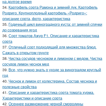
на долгое время
34.
Картофель сорта Рамона и зимний лук. Картофель
Родриго. Крупноплодный картофель «Родриго»:
описание сорта, фото, характеристика
35.
Годичный цикл виноградного куста: от зимней спячки
до созревания ягод
36.
Сорт томатов Ажур F1. Описание и характеристика
сорта
37.
Отличный сорт подходящий для множества блюд.
Сажать в открытом грунте
38.
Чистка сосудов чесноком и лимоном с медом. Чистка
сосудов лимон чеснок мед
39.
Все, что нужно знать о уходе за виноградом круглый
год
40.
Чеснок и лимон от холестерина. Состав чеснока и
полезные свойства
41.
Описание и характеристика сорта томата хурма.
Характеристики и описание сорта
42.
Осеннее размножение черной смородины