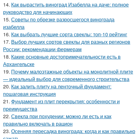
14.
Как вырастить виноград Изабелла на даче: полное
руководство для начинающих
15.
Советы по обрезке разросшегося винограда
изабелла
16.
Как выбрать лучшие сорта свеклы: топ-10 рейтинг
17.
Выбор лучших сортов свеклы для разных регионов
России: рекомендации фермерам
18.
Какие основные достопримечательности есть в
Архангельске
19.
Почему малоэтажные объекты на монолитной плите
— идеальный выбор для современного строительства
20.
Как залить плиту на ленточный фундамент:
пошаговая инструкция
21.
Фундамент из плит перекрытия: особенности и
преимущества
22.
Свекла при похудении: можно ли есть и как
правильно включать в рацион
23.
Осенняя пересадка винограда: когда и как правильно
сажать