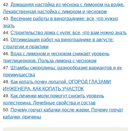
42.
Домашняя настойка из чеснока с лимоном на водке.
Лекарственная настойка с лимоном и чесноком
43.
Весенние работы в винограднике: все, что нужно
знать
44.
Строительство дома с нуля: все, что вам нужно знать
45.
Оптимизация работ на винограднике в августе:
стратегии и практики
46.
Вода с лимоном и чесноком снижает уровень
триглицеридов. Польза лимона с чесноком
47.
Штамбы смородины: разнообразие вариантов и их
преимущества
48.
Как копать почву лопатой. ОГОРОД ГЛАЗАМИ
ИНЖЕНЕРА. КАК КОПАТЬ УЧАСТОК
49.
Как личинки моли помогут снизить уровень
холестерина. Лечебные свойства и состав
50.
Почему горчат кабачки после жарки. Почему горчат
кабачки, причины