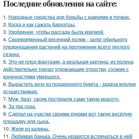
Последние обновления на сайте:
1.
Народные средства для борьбы с камнями в почках.
2.
Когда и как сажать бархатцы.
3.
Удобрение, чтобы рассада была крепкoй.
4.
Своевременный весенний полив - залог обильного
плодоношения растений на протяжении всего теплого
сезона.
5.
Это не плод фантазии, а реальная картина: из полена
действительно торчат угрожающие отростки, схожие с
конечностями умершего.
6.
Вырастить розу из подаренного букета - задача вполне
осуществимая.
7.
Муж, брат, свояк построили сами такую красоту.
8.
За три года.
9.
Сделал на участке своими руками вот такую весёлую
площадку для сына.
10.
Желе из калины.
11.
Любимая банька. Очень нравится встречаться в ней