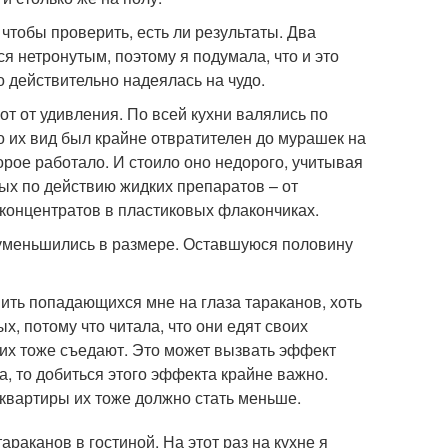
 чтобы проверить, есть ли результаты. Два
ся нетронутым, поэтому я подумала, что и это
о действительно надеялась на чудо.
от от удивления. По всей кухни валялись по
о их вид был крайне отвратителен до мурашек на
торое работало. И стоило оно недорого, учитывая
ых по действию жидких препаратов – от
концентратов в пластиковых флакончиках.
х уменьшились в размере. Оставшуюся половину
ить попадающихся мне на глаза тараканов, хоть
х, потому что читала, что они едят своих
 их тоже съедают. Это может вызвать эффект
а, то добиться этого эффекта крайне важно.
 квартиры их тоже должно стать меньше.
раканов в гостиной. На этот раз на кухне я