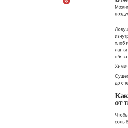
Можно
возду
Ловуш
изнут
хлеб 
лапки
обяза
Химич
Сущес
до сп
Как
от 
Чтобы
соль 