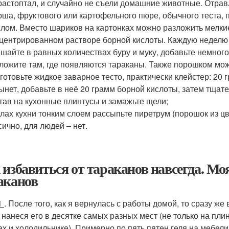
растоптал, и случайно не съели домашние животные. Отра
ша, фруктового или картофельного пюре, обычного теста, 
лом. Вместо шариков на картонках можно разложить мелки
центрированном растворе борной кислоты. Каждую неделю д
шайте в равных количествах буру и муку, добавьте немного
ложите там, где появляются тараканы. Также порошком мож
готовьте жидкое заварное тесто, практически клейстер: 20 
ынет, добавьте в неё 20 грамм борной кислоты, затем тщат
тав на кухонные плинтусы и замажьте щели;
глах кухни тонким слоем рассыпьте пиретрум (порошок из ц
сично, для людей – нет.
 избавиться от тараканов навсегда. Мо
аканов
1
. После того, как я вернулась с работы домой, то сразу 
, нанеся его в десятке самых разных мест (не только на пли
х и холодильнике). Примерно по пять пятен геля на мебели 