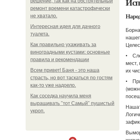
Исп
решение, так как на обстоятельный
ремонт времени катастрофически
Наро
не хватало.
Интересная идея для дачного
Борна
туалета.
нашег
Целес
Как правильно ухаживать за
виноградными кустами: основные
• Сле
правила и рекомендации
мест, 
их чи
Всем привет! Баня - это наша
страсть, но вот таскаться по гостям
• При
как-то уже надоело.
(можн
посещ
Как соседка научила меня
выращивать "тот Самый" пушистый
Нашат
укроп.
Логич
зафик
Вымор
жизне