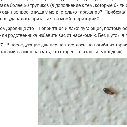
тала более 20 трупиков (в дополнение к тем, которые были 
о один вопрос: откуда у меня столько тараканов?! Прибежа
мело удавалось прятаться на моей территории?
ем, зрелище это – неприятное и даже пугающее, поэтому ес
или родственника избавить вас от насекомых. Без шуток, я 
-7
. В последующие дни все повторялось, но погибших тарак
аканами сложно назвать, это скорее таракашки (молодняк).