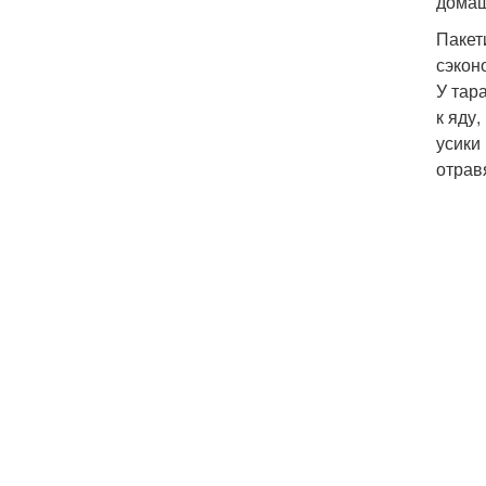
домаш
Пакет
сэкон
У тар
к яду
усики
отрав