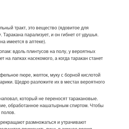
льный тракт, это вещество (ядовитое для
 Таракана парализует, и он гибнет от удушья.
на имеется в аптеке).
пам: вдоль плинтусов на полу, у вероятных
ет на лапках насекомого, а когда таракан станет
ельное пюре, желток, муку с борной кислотой
шарики. Щедро разложите их в местах вероятного
аповал, который не переносят таракановые.
ение, обработанное нашатырным спиртом. Чтобы
 полов.
рекращают размножаться и утрачивают
получится применить лишь в зимнее время.