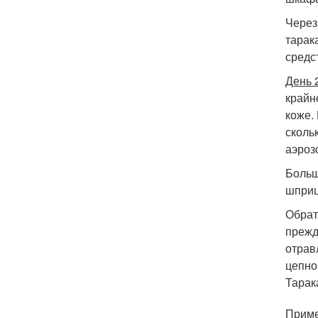
Через
тарак
средс
День 
крайн
коже.
сколь
аэроз
Больш
шприц
Обрат
прежд
отрав
цепно
Тарак
Приме