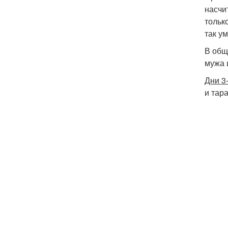
насчи
тольк
так у
В общ
мужа 
Дни 3
и тар