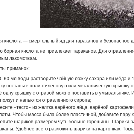
я кислота — смертельный яд для тараканов и безопасное 
о борная кислота не привлекает тараканов. Для отравления
ым лакомствам.
ты приманок:
0–60 мл воды растворите чайную ложку сахара или мёда и 
ку поставьте полиэтиленовую или металлическую крышку от
 одну крышку с отравой можно поставить в умывальнике.
ползут и напьются отравленного сиропа;
есите «тесто» из желтка варёного яйца, варёной картофел
лоты. Чтобы масса была более пластичной, добавьте пару к
епите шариков размером чуть больше горошины. Шарики ра
аканы. Удобнее всего разложить шарики на картонках. Тогд