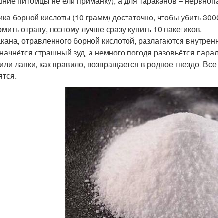
ние питомцы не ели приманку), а для тараканов – нервноп
ика борной кислоты (10 грамм) достаточно, чтобы убить 3000
омить отраву, поэтому лучше сразу купить 10 пакетиков.
акана, отравленного борной кислотой, разлагаются внутрен
, начнётся страшный зуд, а немного погодя разовьётся пара
 или лапки, как правило, возвращается в родное гнездо. Все
ятся.