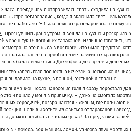
 3 часа, прежде чем я отправилась спать, сходила на кухню,
ана быстро ретировались, когда я включила свет. Гель казал
тво не сработало. Я была немного разочарована, потому чт
2
. Проснувшись рано утром, я вошла на кухню и раскрыла р
ей мере штук 15 погибших тараканов. Излишне говорить, чт
 Несмотря на это я была в восторге! Это было средство, ко
ко я тратила ранее на приобретение различных краткосрочн
ольных баллончиков типа Дихлофоса до спреев и дешевых 
инство капель геля полностью исчезли, а несколько из ни
а я выдавила на кухне, в ванной, гостиной и спальне.
ите внимание! После нанесения геля я сразу перестала дав
е это и вошло у меня в привычку. Я даже не сметала мертвы
ленных сородичей, возвращаются к живым, где погибают, и
й реакции. Если вы хотите избавиться от тараканов навсегд
аны должны погибать не только у вас! За пределами вашей
рно в 7 вечера, вернувшись домой, увидела двух мертвых та