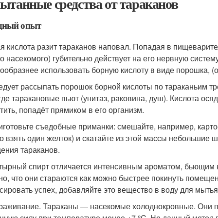
ытанные средства от тараканов
дный опыт
я кислота разит тараканов наповал. Попадая в пищеварите
о насекомого) губительно действует на его нервную систему.
ообразнее использовать борную кислоту в виде порошка, (о
дует рассыпать порошок борной кислоты по тараканьим тро
где таракановые пьют (унитаз, раковина, душ). Кислота осяд
стить, попадёт прямиком в его организм.
готовьте съедобные приманки: смешайте, например, картоф
о взять один желток) и скатайте из этой массы небольшие 
ения тараканов.
ырный спирт отличается интенсивным ароматом, бьющим н
но, что они стараются как можно быстрее покинуть помещ
сировать успех, добавляйте это вещество в воду для мытья
аживание. Тараканы — насекомые холоднокровные. Они п
нную силу при температуре менее +7 °C. Но данный метод 