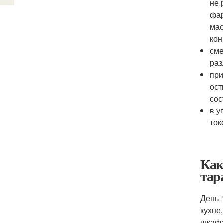
не 
фар
мас
кон
сме
раз
при
ост
сос
в у
ток
Как
тар
День 
кухне
шкафа