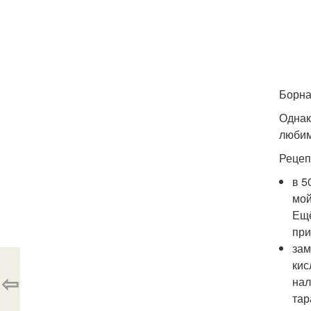
Борна
Однак
любим
Рецеп
в 5
мой
Ещё
при
зам
кис
⇦
нал
тар