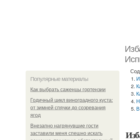
Изб
Исп
Сод
И
Популярные материалы
К
Как выбрать саженцы гортензии
К
Годичный цикл виноградного куста:
Н
от зимней спячки до созревания
В
ягод
Внезапно нагрянувшие гости
Изб
заставили меня спешно искать