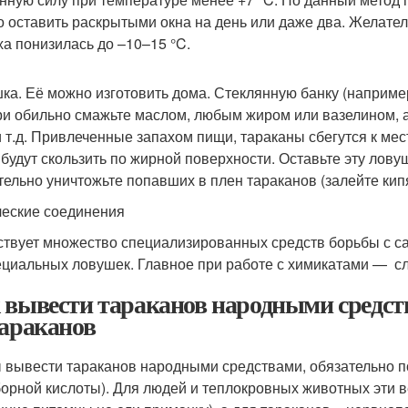
 оставить раскрытыми окна на день или даже два. Желате
ха понизилась до –10–15 °C.
ка. Её можно изготовить дома. Стеклянную банку (наприме
ри обильно смажьте маслом, любым жиром или вазелином, а
и т.д. Привлеченные запахом пищи, тараканы сбегутся к мес
 будут скользить по жирной поверхности. Оставьте эту ловуш
тельно уничтожьте попавших в плен тараканов (залейте кип
еские соединения
твует множество специализированных средств борьбы с с
ециальных ловушек. Главное при работе с химикатами — сл
 вывести тараканов народными средс
тараканов
 вывести тараканов народными средствами, обязательно п
борной кислоты). Для людей и теплокровных животных эти 