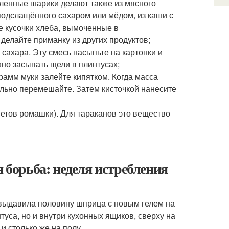
вленные шарики делают также из мясного
подслащённого сахаром или мёдом, из каши с
е кусочки хлеба, вымоченные в
елайте приманку из других продуктов;
 сахара. Эту смесь насыпьте на картонки и
но засыпать щели в плинтусах;
грамм муки залейте кипятком. Когда масса
ельно перемешайте. Затем кисточкой нанесите
ветов ромашки). Для тараканов это вещество
я борьба: неделя истребления
же выдавила половину шприца с новым гелем на
нтуса, но и внутри кухонных ящиков, сверху на
и столько же на полу.