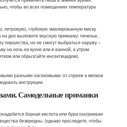
льно, чтобы во всех помещениях температура
р, литровую), глубокую эмалированную миску
 на дно выложите вкусную приманку: печенье,
ту пиршества, но не смогут выбраться наружу –
ку на ночь на кухне или в ванной, а утром
ятком или обрызгайте инсектицидом).
амыми разными насекомыми: от спреев и мелков
едовать инструкции.
твами. Самодельные приманки
онадобится борная кислота или бура (натриевая
вещества безвредны, (однако проследите, чтобы