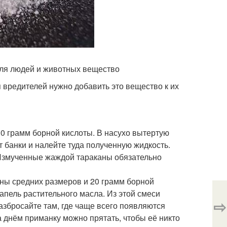
для людей и животных вещество
 вредителей нужно добавить это вещество к их
10 грамм борной кислоты. В насухо вытертую
 банки и налейте туда полученную жидкость.
 Измученные жаждой тараканы обязательно
ины средних размеров и 20 грамм борной
апель растительного масла. Из этой смеси
⇨
збросайте там, где чаще всего появляются
а днём приманку можно прятать, чтобы её никто