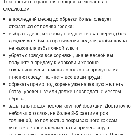
Технология сохранения овощей заключается в
следующем:
в последний месяц до обрезки ботвы следует
отказаться от полива грядки;
выбрать день, которому предшествовал период без
дождей хотя бы на протяжении недели, чтобы почва
не накопила избыточной влаги ;
убрать с грядки все сорняки , иначе весной вы
получите в придачу к моркови и хорошо
сохранившиеся семена сорняков, а продукты их
гниения сведут на «нет» все ваши труды;
обрезать прямо под корень уже начавшую желтеть
ботву, уровень земли должен совпадать с местом
обреза;
засыпать грядку песком крупной фракции. Достаточно
небольшого слоя, не более 2-5 сантиметров
толщиной, но полностью покрывающего как сам
участок с корнеплодами, так и прилегающую
территорию – примерно на 1 метр от грядки. Песок