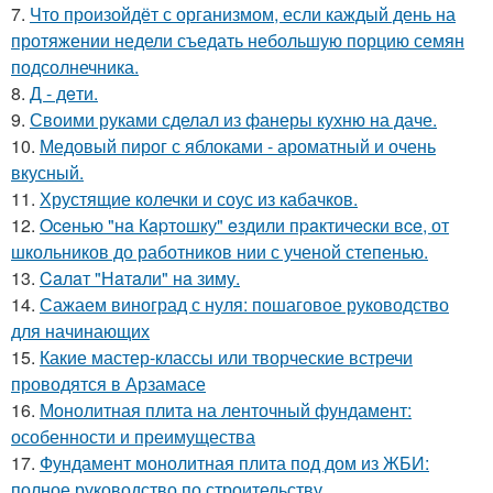
7.
Что произойдёт с организмом, если каждый день на
протяжении недели съедать небольшую порцию семян
подсолнечника.
8.
Д - дeти.
9.
Своими руками сделал из фанеры кухню на даче.
10.
Медовый пирог с яблоками - ароматный и очень
вкусный.
11.
Хрустящие колечки и соус из кабачков.
12.
Oceнью "нa Кapтошку" eздили пpaктичecки вce, от
школьников до работников нии с ученой степенью.
13.
Caлaт "Нaтaли" нa зиму.
14.
Сажаем виноград с нуля: пошаговое руководство
для начинающих
15.
Какие мастер-классы или творческие встречи
проводятся в Арзамасе
16.
Монолитная плита на ленточный фундамент:
особенности и преимущества
17.
Фундамент монолитная плита под дом из ЖБИ:
полное руководство по строительству