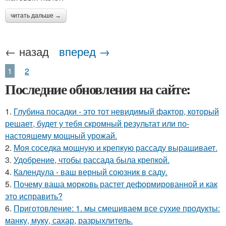
читать дальше →
← назад
вперед →
1
2
Последние обновления на сайте:
1.
Глубина посадки - это тот невидимый фактор, который
решает, будет у тебя скромный результат или по-
настоящему мощный урожай.
2.
Моя соседка мощную и крепкую рассаду выращивает.
3.
Удобрение, чтобы рассада была крепкoй.
4.
Календула - ваш верный союзник в саду.
5.
Почему ваша морковь растет деформированной и как
это исправить?
6.
Приготовление: 1. мы смешиваем все сухие продукты:
манку, муку, сахар, разрыхлитель.