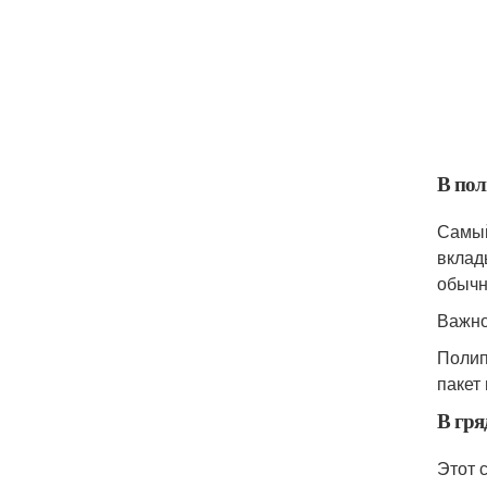
В пол
Самый
вклад
обычн
Важно
Полип
пакет
В гря
Этот 