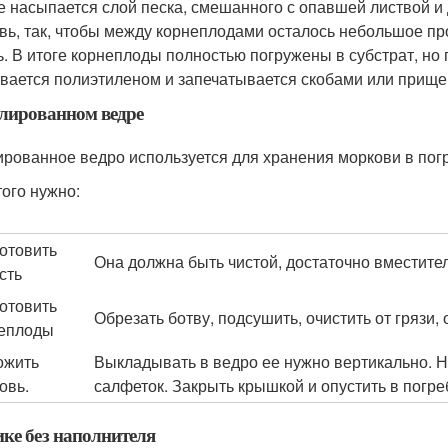
е насыпается слой песка, смешанного с опавшей листвой 
вь, так, чтобы между корнеплодами осталось небольшое пр
ь. В итоге корнеплоды полностью погружены в субстрат, но 
вается полиэтиленом и запечатывается скобами или прище
лированном ведре
рованное ведро используется для хранения моркови в пог
того нужно:
отовить
Она должна быть чистой, достаточно вместите
сть
отовить
Обрезать ботву, подсушить, очистить от грязи, 
еплоды
ожить
Выкладывать в ведро ее нужно вертикально. 
овь.
салфеток. Закрыть крышкой и опустить в погре
ке без наполнителя