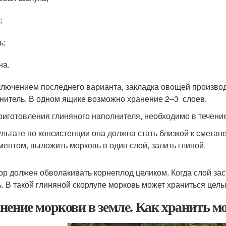
;
ь;
на.
ключением последнего варианта, закладка овощей производ
нитель. В одном ящике возможно хранение 2–3 слоев.
риготовления глиняного наполнителя, необходимо в течени
ультате по консистенции она должна стать близкой к сметан
ментом, выложить морковь в один слой, залить глиной.
ор должен обволакивать корнеплод целиком. Когда слой за
ь. В такой глиняной скорлупе морковь может храниться целы
нение моркови в земле. Как хранить мо