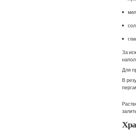
мел
сол
гли
За ис
напол
Для п
В рез
перга
Раств
залит
Хра