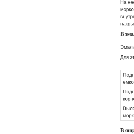
На не
морко
внутр
накры
В эма
Эмали
Для э
Подг
емко
Подг
корн
Выл
морк
В ящи