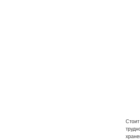
Стоит
трудн
хране