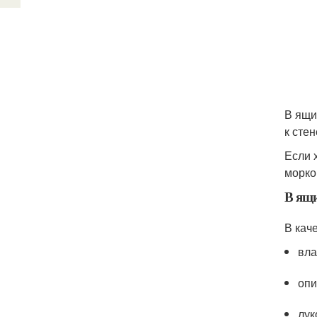
В ящи
к стен
Если 
морко
В ящи
В кач
вла
опи
лук