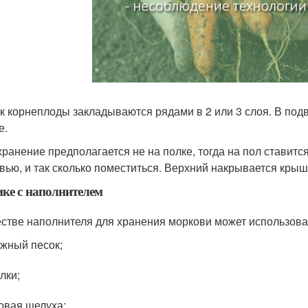
к корнеплоды закладываются рядами в 2 или 3 слоя. В подв
е.
хранение предполагается не на полке, тогда на пол ставится
вью, и так сколько поместиться. Верхний накрывается крыш
ке с наполнителем
естве наполнителя для хранения моркови может использова
жный песок;
лки;
овая шелуха;