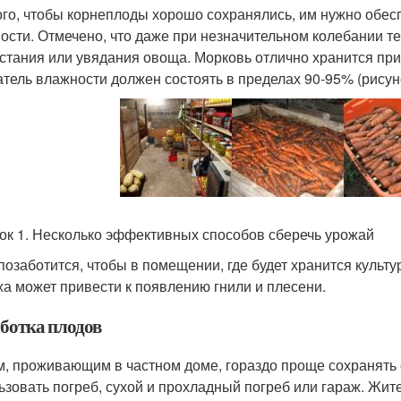
ого, чтобы корнеплоды хорошо сохранялись, им нужно обес
ости. Отмечено, что даже при незначительном колебании т
стания или увядания овоща. Морковь отлично хранится при
атель влажности должен состоять в пределах 90-95% (рисуно
ок 1. Несколько эффективных способов сберечь урожай
позаботится, чтобы в помещении, где будет хранится культу
ха может привести к появлению гнили и плесени.
ботка плодов
, проживающим в частном доме, гораздо проще сохранять 
ьзовать погреб, сухой и прохладный погреб или гараж. Жите