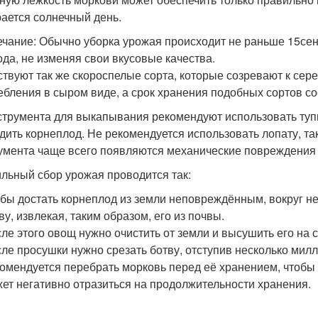
ается солнечный день.
чание: Обычно уборка урожая происходит не раньше 15сен
ода, не изменяя свои вкусовые качества.
твуют так же скороспелые сорта, которые созревают к сере
ебления в сыром виде, а срок хранения подобных сортов со
струмента для выкапывания рекомендуют использовать тупы
дить корнеплод. Не рекомендуется использовать лопату, та
умента чаще всего появляются механические повреждения
льный сбор урожая проводится так:
бы достать корнеплод из земли неповреждённым, вокруг не
ву, извлекая, таким образом, его из почвы.
ле этого овощ нужно очистить от земли и высушить его на 
ле просушки нужно срезать ботву, отступив несколько милл
омендуется перебрать морковь перед её хранением, чтобы
ет негативно отразиться на продолжительности хранения.