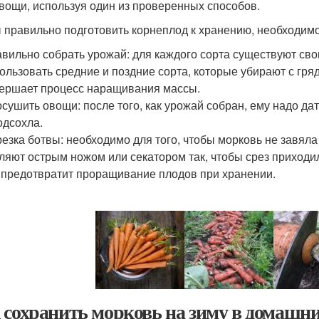
овощи, используя один из проверенных способов.
 правильно подготовить корнеплод к хранению, необходимо
вильно собрать урожай: для каждого сорта существуют сво
ользовать средние и поздние сорта, которые убирают с гряд
ершает процесс наращивания массы.
сушить овощи: после того, как урожай собран, ему надо да
одсохла.
езка ботвы: необходимо для того, чтобы морковь не завяла 
ляют острым ножом или секатором так, чтобы срез приходил
 предотвратит проращивание плодов при хранении.
 сохранить морковь на зиму в домашни