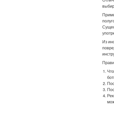
выбир
Приме
полуг
Сущес
употр
Из ин
повре
инстр
Прави
Что
бот
Пос
Пос
Рек
мож