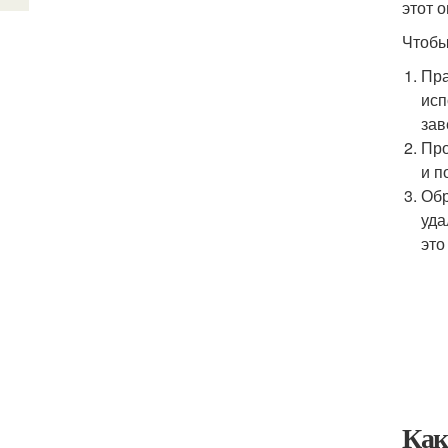
этот 
Чтобы
Пра
исп
зав
Про
и п
Обр
уда
это
Как