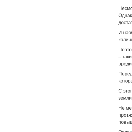
Несмо
Однак
доста
И нао
колич
Поэто
– так
вреди
Перед
котор
С это
земли
Не ме
протя
повыш
Охлаж