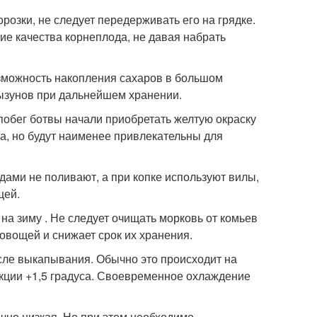
розки, не следует передерживать его на грядке.
ие качества корнеплода, не давая набрать
озможность накопления сахаров в большом
рызунов при дальнейшем хранении.
 побег ботвы начали приобретать желтую окраску
а, но будут наименее привлекательны для
дами не поливают, а при копке используют вилы,
щей.
на зиму . Не следует очищать морковь от комьев
 овощей и снижает срок их хранения.
сле выкапывания. Обычно это происходит на
кции +1,5 градуса. Своевременное охлаждение
чно низкая. Но при этом необходимо