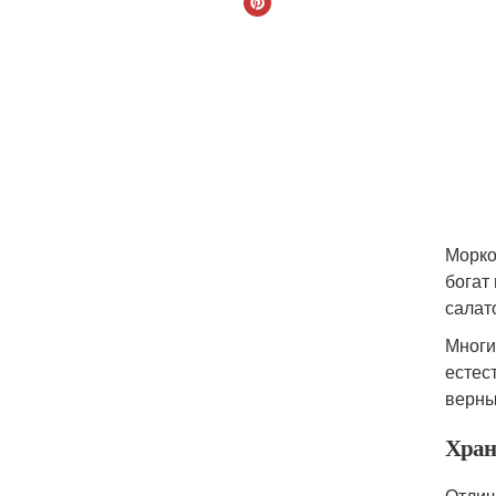
Морко
богат
салат
Многи
естес
верны
Хран
Отлич