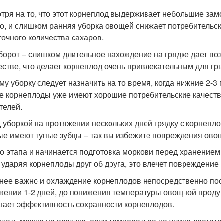
тря на то, что этот корнеплод выдерживает небольшие замо
о, и слишком ранняя уборка овощей снижает потребительск
точного количества сахаров.
борот – слишком длительное нахождение на грядке дает в
естве, что делает корнеплод очень привлекательным для г
му уборку следует назначить на то время, когда нижние 2-3
ие корнеплоды уже имеют хорошие потребительские качеств
телей.
 уборкой на протяжении нескольких дней грядку с корнепло
ые имеют тупые зубцы – так вы избежите повреждения ово
го этапа и начинается подготовка моркови перед хранением 
 ударяя корнеплоды друг об друга, это влечет повреждение
нее важно и охлаждение корнеплодов непосредственно по
жении 1-2 дней, до понижения температуры овощной проду
ает эффективность сохранности корнеплодов.
дать можно на воздухе, если температура на улице достато