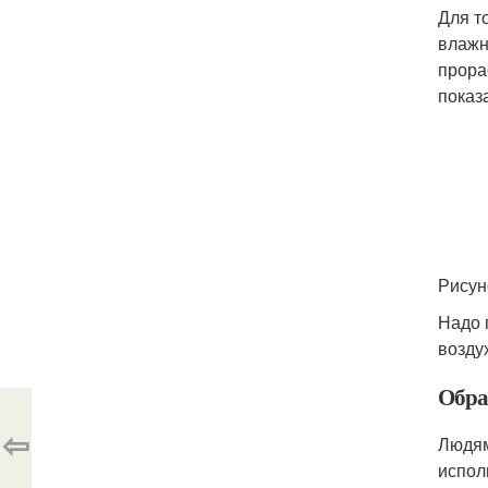
Для т
влажн
прора
показ
Рисун
Надо 
возду
Обра
⇦
Людям
испол