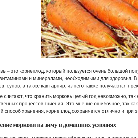
вь – это корнеплод, который пользуется очень большой по
 витаминами и минералами, необходимыми для здоровья. В 
ов, супов, а также как гарнир, из него также получаются пр
е считают, что хранить морковь целый год невозможно, так
твенных процессов гниения. Это мнение ошибочное, так как
й способ хранения, корнеплод сохраняется отлично и при э
ение моркови на зиму в домашних условиях
ную лежкость моркови может обеспечить только правильно 