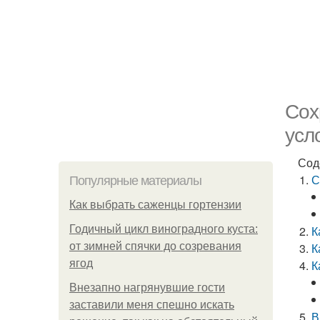
Сох
усл
Сод
С
Популярные материалы
Как выбрать саженцы гортензии
Годичный цикл виноградного куста:
К
от зимней спячки до созревания
К
ягод
К
Внезапно нагрянувшие гости
заставили меня спешно искать
В