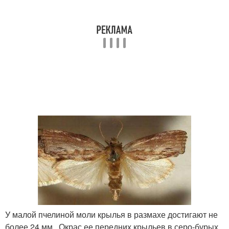
У малой пчелиной моли крылья в размахе достигают не
более 24 мм . Окрас ее передних крыльев в серо-бурых