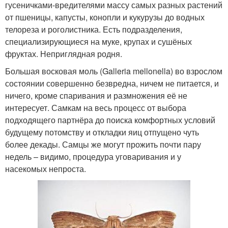
гусеничками-вредителями массу самых разных растений
от пшеницы, капусты, конопли и кукурузы до водных
телореза и роголистника. Есть подразделения,
специализирующиеся на муке, крупах и сушёных
фруктах. Неприглядная родня.
Большая восковая моль (Galleria mellonella) во взрослом
состоянии совершенно безвредна, ничем не питается, и
ничего, кроме спаривания и размножения её не
интересует. Самкам на весь процесс от выбора
подходящего партнёра до поиска комфортных условий
будущему потомству и откладки яиц отпущено чуть
более декады. Самцы же могут прожить почти пару
недель – видимо, процедура уговаривания и у
насекомых непроста.