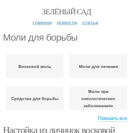
ЗЕЛЁНЫЙ САД
главная
новости
статьи
Моли для борьбы
Восковой моль
Моли для лечения
Моли при
Средства для борьбы
онкологических
заболеваниях
Показать все
Настойка из личинок восковой
Моли при туберкулёзе
Моли для защиты