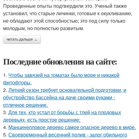
Проведенные опыты подтвердили это. Ученый также
установил, что старые личинки, готовые к окукливанию,
не обладают этой способностью; это под силу только
молодым, но полностью развитым.
читать дальше →
Последние обновления на сайте:
1.
Чтобы завязей на томатах было море и никакой
фитофторы.
2.
Летний сезон требует основательной подготовки, и
обустройство бассейна на даче своими руками -
отличное решение.
3.
Для тех, кто устал от борьбы с тлей на плодовых
деревьях, есть простое решение:
4.
Манцинелловое дерево самое опасное дерево в мире.
5.
Своевременный весенний полив - залог обильного