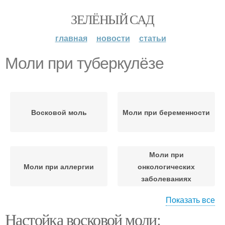
ЗЕЛЁНЫЙ САД
главная
новости
статьи
Моли при туберкулёзе
Восковой моль
Моли при беременности
Моли при
Моли при аллергии
онкологических
заболеваниях
Показать все
Настойка восковой моли:
Моли в качестве
Моли для защиты