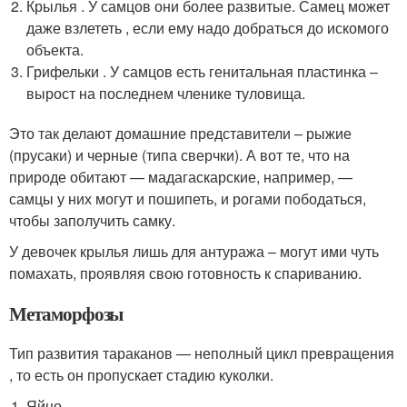
Крылья . У самцов они более развитые. Самец может
даже взлететь , если ему надо добраться до искомого
объекта.
Грифельки . У самцов есть генитальная пластинка –
вырост на последнем членике туловища.
Это так делают домашние представители – рыжие
(прусаки) и черные (типа сверчки). А вот те, что на
природе обитают — мадагаскарские, например, —
самцы у них могут и пошипеть, и рогами пободаться,
чтобы заполучить самку.
У девочек крылья лишь для антуража – могут ими чуть
помахать, проявляя свою готовность к спариванию.
Метаморфозы
Тип развития тараканов — неполный цикл превращения
, то есть он пропускает стадию куколки.
Яйцо .