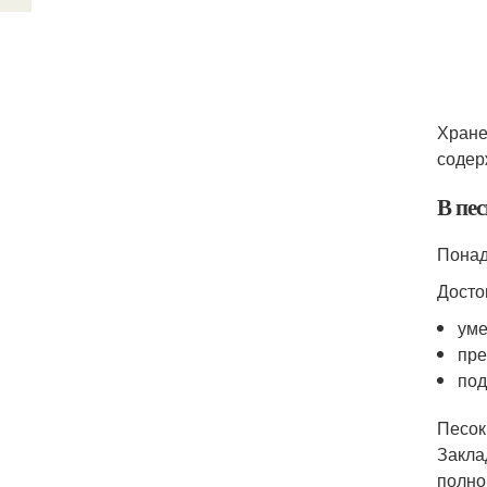
Хране
содер
В пес
Понад
Досто
уме
пре
под
Песок
Закла
полно