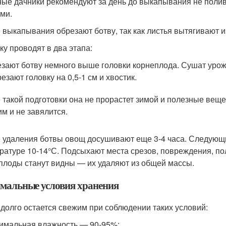
ые дачники рекомендуют за день до выкапывания не полива
ми.
 выкапывания обрезают ботву, так как листья вытягивают и
ку проводят в два этапа:
зают ботву немного выше головки корнеплода. Сушат урожа
езают головку на 0,5-1 см и хвостик.
 такой подготовки она не прорастет зимой и полезные вещес
им и не завялится.
 удаления ботвы овощ досушивают еще 3-4 часа. Следующ
ратуре 10-14°С. Подсыхают места срезов, повреждения, п
плоды станут видны — их удаляют из общей массы.
мальные условия хранения
долго остается свежим при соблюдении таких условий:
имальная влажность — 90-95%;