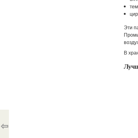
тем
цир
Эти п
Промы
возду
В хра
Лучш
⇦