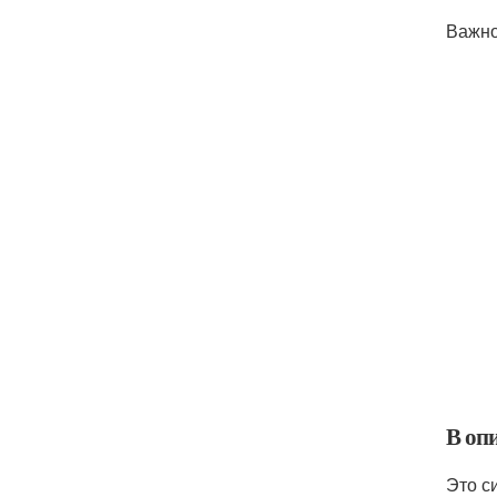
Важно
В оп
Это с