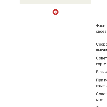
Факто
своев
Срок 
высчи
Совет
сорте
В вык
При п
крысы
Совет
можно