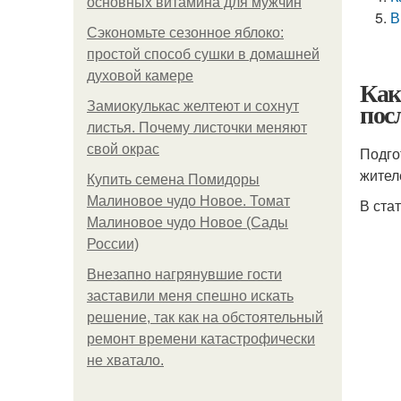
основных витамина для мужчин
В
Сэкономьте сезонное яблоко:
простой способ сушки в домашней
духовой камере
Как
пос
Замиокулькас желтеют и сохнут
листья. Почему листочки меняют
свой окрас
Подго
жител
Купить семена Помидоры
Малиновое чудо Новое. Томат
В ста
Малиновое чудо Новое (Сады
России)
Внезапно нагрянувшие гости
заставили меня спешно искать
решение, так как на обстоятельный
ремонт времени катастрофически
не хватало.