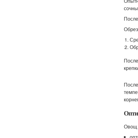
Опытн
сочны
После
Обрез
Сре
Обр
После
крепк
После
темпе
корне
Опти
Овощ 
опт