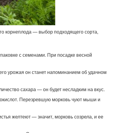
го корнеплода — выбор подходящего сорта,
упаковке с семенами. При посадке весной
шего урожая он станет напоминанием об удачном
ичество сахара — он будет несладким на вкус.
нокислот. Перезревшую морковь чуют мыши и
истья желтеют — значит, морковь созрела, и ее