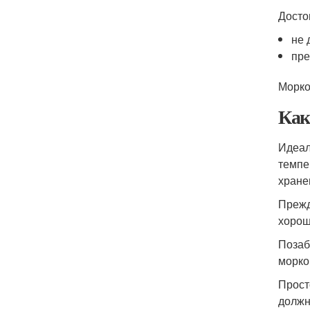
Досто
не 
пре
Морко
Как
Идеал
темпе
хране
Прежд
хорош
Позаб
морко
Прост
должн