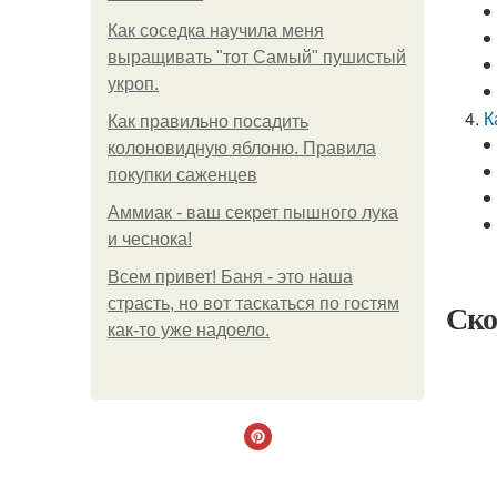
Как соседка научила меня
выращивать "тот Самый" пушистый
укроп.
К
Как правильно посадить
колоновидную яблоню. Правила
покупки саженцев
Аммиак - ваш секрет пышного лука
и чеснока!
Всем привет! Баня - это наша
страсть, но вот таскаться по гостям
Ско
как-то уже надоело.