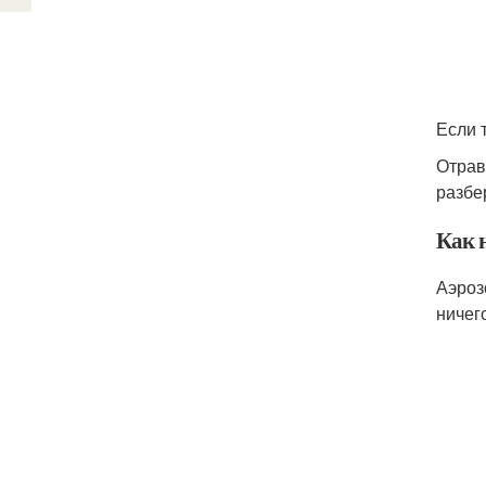
Если 
Отрав
разбе
Как 
Аэроз
ничег