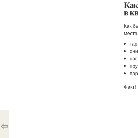
Как
в к
Как б
места
тар
они
нас
пру
пар
Факт!
⇦