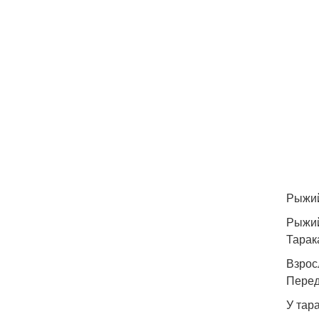
Рыжий
Рыжий
Тарак
Взрос
Перед
У тар