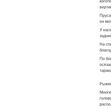
когот
верти
Пруса
он мо
У нас
задне
На сп
благо
По бо
осяза
тарак
Рыжие
Многи
голов
распо