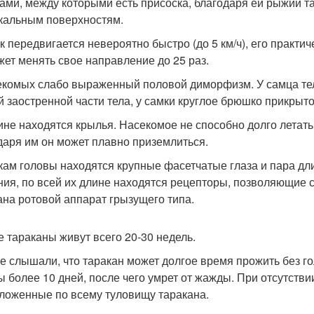
ками, между которыми есть присоска, благодаря ей рыжий т
кальным поверхностям.
к передвигается невероятно быстро (до 5 км/ч), его практи
жет менять свое направление до 25 раз.
екомых слабо выраженный половой диморфизм. У самца тело
й заостренной части тела, у самки круглое брюшко прикрыт
ине находятся крылья. Насекомое не способно долго летать, 
даря им он может плавно приземлиться.
кам головы находятся крупные фасетчатые глаза и пара дли
ния, по всей их длине находятся рецепторы, позволяющие
ана ротовой аппарат грызущего типа.
 тараканы живут всего 20-30 недель.
е слышали, что таракан может долгое время прожить без го
ы более 10 дней, после чего умрет от жажды. При отсутств
ложенные по всему туловищу таракана.