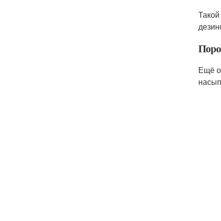
Такой
дезин
Поро
Ещё о
насып