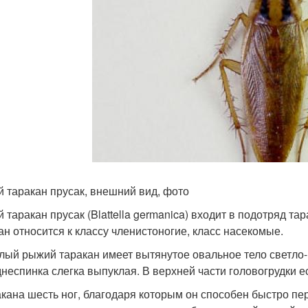
 таракан прусак, внешний вид, фото
 таракан прусак (Blattella germanica) входит в подотряд т
ан относится к классу членистоногие, класс насекомые.
лый рыжий таракан имеет вытянутое овальное тело светло-к
неспинка слегка выпуклая. В верхней части головогрудки е
акана шесть ног, благодаря которым он способен быстро пер