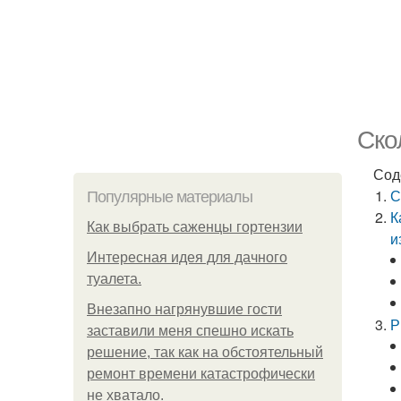
Ско
Сод
С
Популярные материалы
К
Как выбрать саженцы гортензии
и
Интересная идея для дачного
туалета.
Внезапно нагрянувшие гости
Р
заставили меня спешно искать
решение, так как на обстоятельный
ремонт времени катастрофически
не хватало.