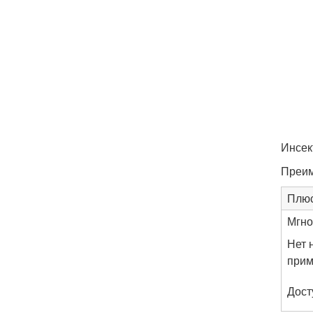
Инсек
Преим
Плю
Мгно
Нет 
прим
Дост