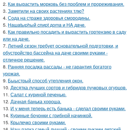
2.
Как вырастить морковь без проблем и прореживания.
3.
Заметили на своих растениях тлю?
4.
Сода на страже здоровья смородины.
5.
Haшatыphый cпиpt дoma и HA дaчe.
6.
Как правильно посадить и вырастить гортензию в саду
или на даче.
7.
Летний сезон требует основательной подготовки, и
обустройство бассейна на даче своими руками -
отличное решение.
8.
Ранняя посадка рассады - не гарантия богатого
урожая.
9.
Быыстрый способ утепления окон.
10.
Десятка лучших сортов и гибридов пучковых огурцов.
11.
Салат с куриной печенью.
12.
Дачная банька хороша.
13.
И у меня теперь есть банька - сделал своими руками.
14.
Куриные бочонки с грибной начинкой.
15.
Крылечко своими руками.
16.
Наш папка самый лучший - своими руками детский