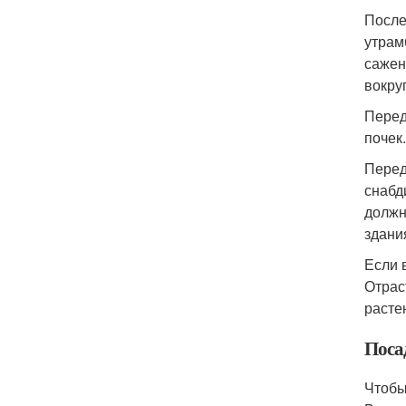
После
утрам
сажен
вокру
Перед
почек
Перед
снабд
должн
здани
Если 
Отрас
расте
Поса
Чтобы