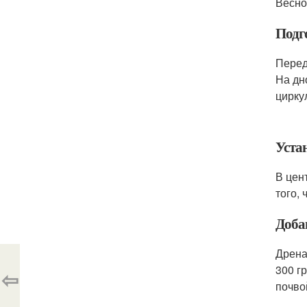
Весно
Подг
Перед
На дн
цирку
Уста
В цен
того,
Доба
Дрена
300 г
⇦
почво