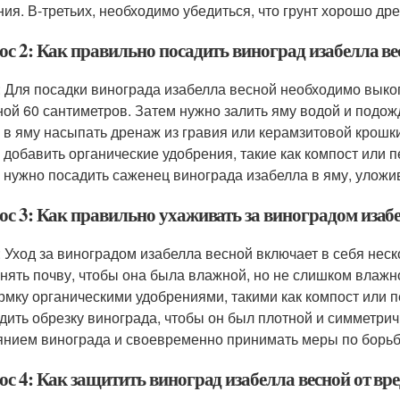
ния. В-третьих, необходимо убедиться, что грунт хорошо д
ос 2: Как правильно посадить виноград изабелла ве
: Для посадки винограда изабелла весной необходимо выко
ной 60 сантиметров. Затем нужно залить яму водой и подож
 в яму насыпать дренаж из гравия или керамзитовой крошк
 добавить органические удобрения, такие как компост или п
 нужно посадить саженец винограда изабелла в яму, уложив 
ос 3: Как правильно ухаживать за виноградом изаб
: Уход за виноградом изабелла весной включает в себя нес
нять почву, чтобы она была влажной, но не слишком влажн
рмку органическими удобрениями, такими как компост или п
дить обрезку винограда, чтобы он был плотной и симметри
янием винограда и своевременно принимать меры по борьб
с 4: Как защитить виноград изабелла весной от вре