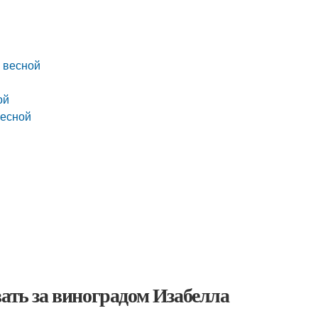
 весной
ой
весной
вать за виноградом Изабелла