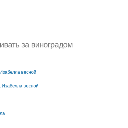
живать за виноградом
 Изабелла весной
а Изабелла весной
лла