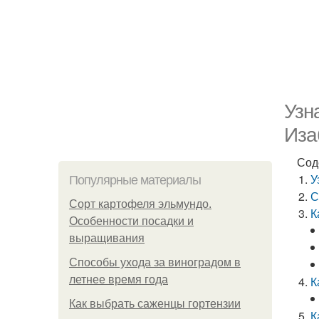
Узн
Иза
Сод
У
Популярные материалы
С
Сорт картофеля эльмундо.
К
Особенности посадки и
выращивания
Способы ухода за виноградом в
летнее время года
К
Как выбрать саженцы гортензии
К