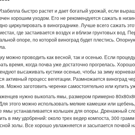
Изабелла быстро растет и дает богатый урожай, если выращ
ечен хорошим уходом. Его не рекомендуется сажать в низин
дно циркулировать в винограднике. Лучше всего сажать это
 местах, где застаивается воздух и вблизи грунтовых вод. 
альной опоре, по которой виноград будет плестись. Опорну
ла.
ку можно проводить как весной, так и осенью. Если процед
ать время, когда почва уже достаточно прогрелась. Хорош
ендуют высаживать кустики осенью, чтобы за зиму корневая
ся активный процесс вегетации. Размножается виноград че
ов. Можно заготовить черенки самостоятельно или купить у
аженцев нужно выкопать ямы, размером примерно 80х80х8
 Для этого можно использовать мелкие камешки или щебень,
е ямы устанавливается колышек для опоры. Дренажный сло
ить в яму удобрений: около трех ведер компоста, 300 гра
сной золы. Все хорошо увлажняется и засыпается почвой н