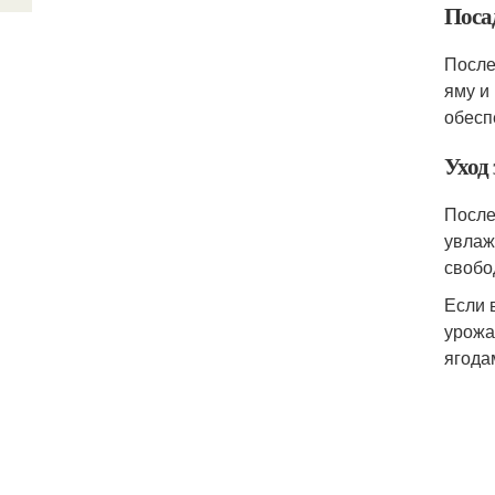
Поса
После
яму и
обесп
Уход
После
увлаж
свобо
Если 
урожа
ягода