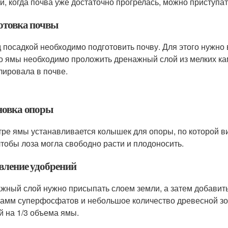
й, когда почва уже достаточно прогрелась, можно приступат
отовка почвы
 посадкой необходимо подготовить почву. Для этого нужно
о ямы необходимо проложить дренажный слой из мелких ка
лировала в почве.
новка опоры
тре ямы устанавливается колышек для опоры, по которой ви
 чтобы лоза могла свободно расти и плодоносить.
вление удобрений
жный слой нужно присыпать слоем земли, а затем добавить 
рамм суперфосфатов и небольшое количество древесной зо
й на 1/3 объема ямы.