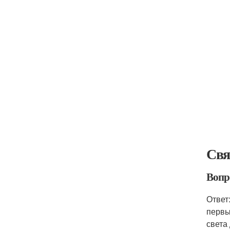
Свя
Вопр
Ответ
первы
света