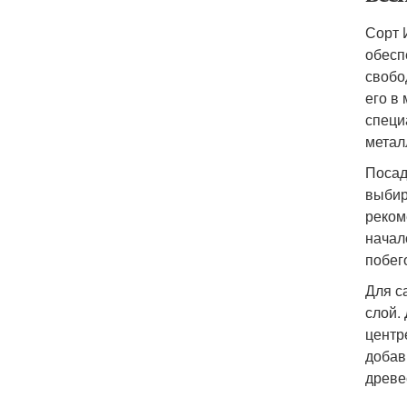
Сорт 
обесп
свобо
его в
специ
метал
Посад
выбир
реком
начал
побег
Для с
слой.
центр
добав
древе