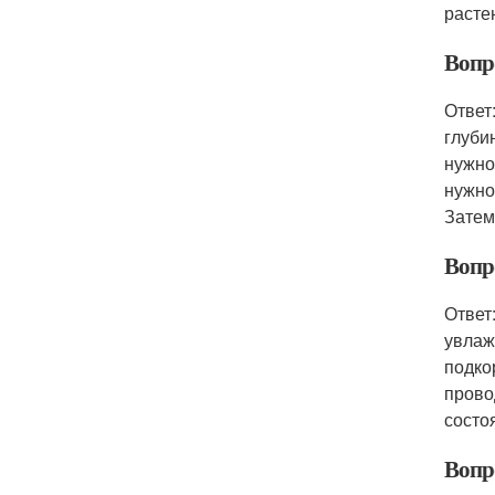
расте
Вопр
Ответ
глуби
нужно
нужно
Затем
Вопр
Ответ
увлаж
подко
прово
состо
Вопро