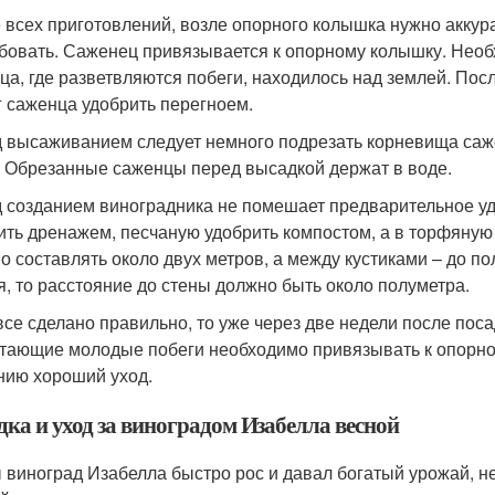
 всех приготовлений, возле опорного колышка нужно аккур
бовать. Саженец привязывается к опорному колышку. Необх
ца, где разветвляются побеги, находилось над землей. Посл
г саженца удобрить перегноем.
 высаживанием следует немного подрезать корневища саже
. Обрезанные саженцы перед высадкой держат в воде.
 созданием виноградника не помешает предварительное уд
ить дренажем, песчаную удобрить компостом, а в торфяную
о составлять около двух метров, а между кустиками – до п
я, то расстояние до стены должно быть около полуметра.
все сделано правильно, то уже через две недели после поса
тающие молодые побеги необходимо привязывать к опорной
нию хороший уход.
дка и уход за виноградом Изабелла весной
 виноград Изабелла быстро рос и давал богатый урожай, н