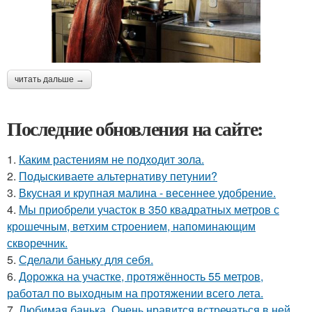
читать дальше →
Последние обновления на сайте:
1.
Каким растениям не подходит зола.
2.
Подыскиваете альтернативу петунии?
3.
Вкусная и крупная малина - весеннее удобрение.
4.
Мы приобрели участок в 350 квадратных метров с
крошечным, ветхим строением, напоминающим
скворечник.
5.
Сделали баньку для себя.
6.
Дорожка на участке, протяжённость 55 метров,
работал по выходным на протяжении всего лета.
7.
Любимая банька. Очень нравится встречаться в ней