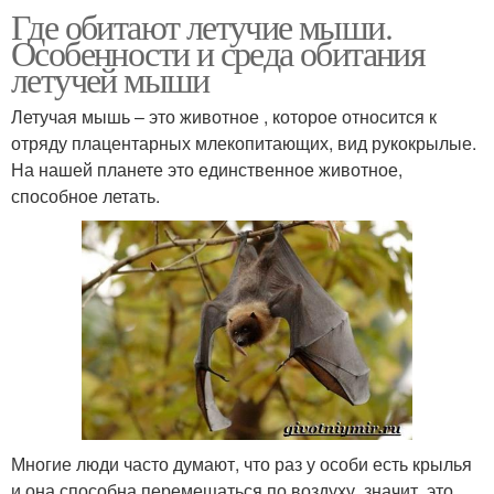
Где обитают летучие мыши.
Особенности и среда обитания
летучей мыши
Летучая мышь – это животное , которое относится к
отряду плацентарных млекопитающих, вид рукокрылые.
На нашей планете это единственное животное,
способное летать.
Многие люди часто думают, что раз у особи есть крылья
и она способна перемещаться по воздуху, значит, это