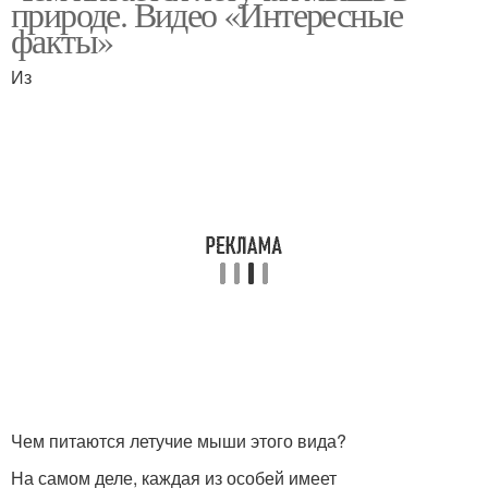
природе. Видео «Интересные
условиях
факты»
Из
Домик для летучих
Мышь в сибири
мышей
Летучие мыши-
Мышь из холодильника
вампиры
Чем питаются летучие мыши этого вида?
На самом деле, каждая из особей имеет