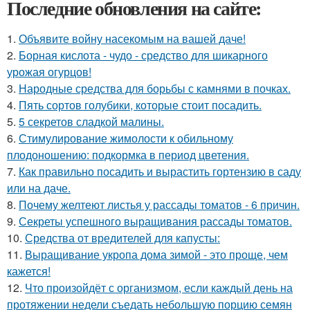
Последние обновления на сайте:
1.
Объявите войну насекомым на вашей даче!
2.
Борная кислота - чудо - средство для шикарного
урожая огурцов!
3.
Народные средства для борьбы с камнями в почках.
4.
Пять сортов голубики, которые стоит посадить.
5.
5 секретов сладкой малины.
6.
Стимулирование жимолости к обильному
плодоношению: подкормка в период цветения.
7.
Как правильно посадить и вырастить гортензию в саду
или на даче.
8.
Почему желтеют листья у рассады томатов - 6 причин.
9.
Секреты успешного выращивания рассады томатов.
10.
Средства от вредителей для капусты:
11.
Выращивание укропа дома зимой - это проще, чем
кажется!
12.
Что произойдёт с организмом, если каждый день на
протяжении недели съедать небольшую порцию семян