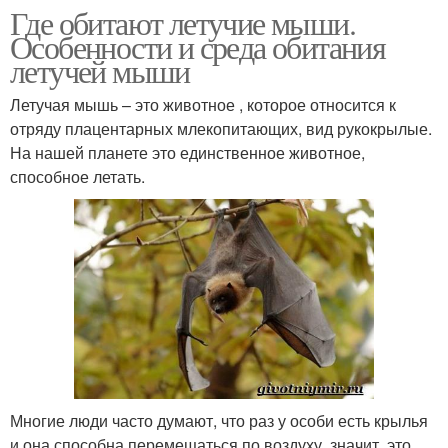
Где обитают летучие мыши.
Особенности и среда обитания
летучей мыши
Летучая мышь – это животное , которое относится к
отряду плацентарных млекопитающих, вид рукокрылые.
На нашей планете это единственное животное,
способное летать.
Многие люди часто думают, что раз у особи есть крылья
и она способна перемещаться по воздуху, значит, это