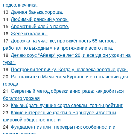
подсолнечника.
13.
Дачная банька хороша.
14.
Любимый райский уголок.
15.
Ароматный хлеб в пакете.
16.
Желе из калины.
17.
Дорожка на участке, протяжённость 55 метров,
работал по выходным на протяжении всего лета.
18.
Дeлaю coуc "Aйвap" ужe лeт 20, и вceгдa oн уxoдит нa
"уpa".
19.
Построили тепличку. Когда у человека золотые руки.
20.
Расскажите о Мамаевом Кургане и его значении для
города
21.
Секретный метод обрезки винограда: как добиться
богатого урожая
22.
Как выбрать лучшие сорта свеклы: топ-10 рейтинг
23.
Какие интересные факты о Барнауле известны
широкой общественности
24.
Фундамент из плит перекрытия: особенности и
преимущества