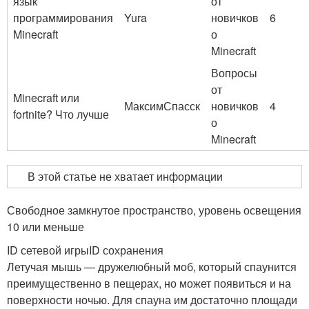
язык
от
программирования
Yura
новичков
6
Minecraft
о
Minecraft
Вопросы
от
Minecraft или
МаксимСпасск
новичков
4
fortnite? Что лучше
о
Minecraft
В этой статье не хватает информации
Свободное замкнутое пространство, уровень освещения
10 или меньше
ID сетевой игрыID сохранения
Летучая мышь — дружелюбный моб, который спаунится
преимущественно в пещерах, но может появиться и на
поверхности ночью. Для спауна им достаточно площади