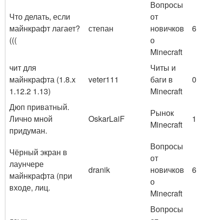
Вопросы
Что делать, если
от
майнкрафт лагает?
степан
новичков
6
(((
о
Minecraft
чит для
Читы и
майнкрафта (1.8.x
veter111
баги в
0
1.12.2 1.13)
Minecraft
Дюп приватный.
Рынок
Лично мной
OskarLaiF
1
Minecraft
придуман.
Вопросы
Чёрный экран в
от
лаунчере
dranik
новичков
6
майнкрафта (при
о
входе, лиц.
Minecraft
Вопросы