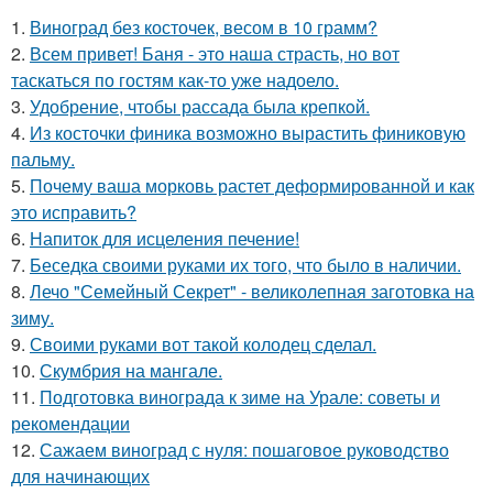
1.
Виноград без косточек, весом в 10 грамм?
2.
Всем привет! Баня - это наша страсть, но вот
таскаться по гостям как-то уже надоело.
3.
Удобрение, чтобы рассада была крепкoй.
4.
Из косточки финика возможно вырастить финиковую
пальму.
5.
Почему ваша морковь растет деформированной и как
это исправить?
6.
Напиток для исцеления печение!
7.
Беседка своими руками их того, что было в наличии.
8.
Лечо "Семейный Секрет" - великолепная заготовка на
зиму.
9.
Своими руками вот такой колодец сделал.
10.
Скумбрия на мангале.
11.
Подготовка винограда к зиме на Урале: советы и
рекомендации
12.
Сажаем виноград с нуля: пошаговое руководство
для начинающих