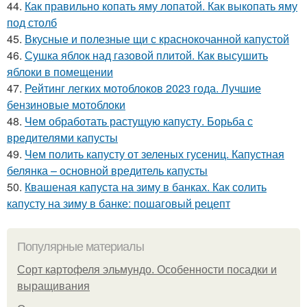
44.
Как правильно копать яму лопатой. Как выкопать яму
под столб
45.
Вкусные и полезные щи с краснокочанной капустой
46.
Сушка яблок над газовой плитой. Как высушить
яблоки в помещении
47.
Рейтинг легких мотоблоков 2023 года. Лучшие
бензиновые мотоблоки
48.
Чем обработать растущую капусту. Борьба с
вредителями капусты
49.
Чем полить капусту от зеленых гусениц. Капустная
белянка – основной вредитель капусты
50.
Квашеная капуста на зиму в банках. Как солить
капусту на зиму в банке: пошаговый рецепт
Популярные материалы
Сорт картофеля эльмундо. Особенности посадки и
выращивания