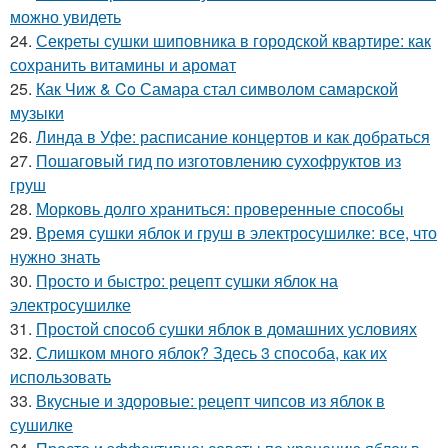
можно увидеть
24.
Секреты сушки шиповника в городской квартире: как
сохранить витамины и аромат
25.
Как Чиж & Co Самара стал символом самарской
музыки
26.
Линда в Уфе: расписание концертов и как добраться
27.
Пошаговый гид по изготовлению сухофруктов из
груш
28.
Морковь долго храниться: проверенные способы
29.
Время сушки яблок и груш в электросушилке: все, что
нужно знать
30.
Просто и быстро: рецепт сушки яблок на
электросушилке
31.
Простой способ сушки яблок в домашних условиях
32.
Слишком много яблок? Здесь 3 способа, как их
использовать
33.
Вкусные и здоровые: рецепт чипсов из яблок в
сушилке