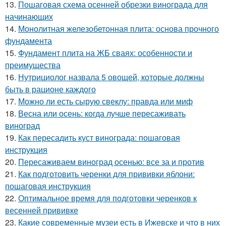
13.
Пошаговая схема осенней обрезки винограда для
начинающих
14.
Монолитная железобетонная плита: основа прочного
фундамента
15.
Фундамент плита на ЖБ сваях: особенности и
преимущества
16.
Нутрициолог назвала 5 овощей, которые должны
быть в рационе каждого
17.
Можно ли есть сырую свеклу: правда или миф
18.
Весна или осень: когда лучше пересаживать
виноград
19.
Как пересадить куст винограда: пошаговая
инструкция
20.
Пересаживаем виноград осенью: все за и против
21.
Как подготовить черенки для прививки яблони:
пошаговая инструкция
22.
Оптимальное время для подготовки черенков к
весенней прививке
23.
Какие современные музеи есть в Ижевске и что в них