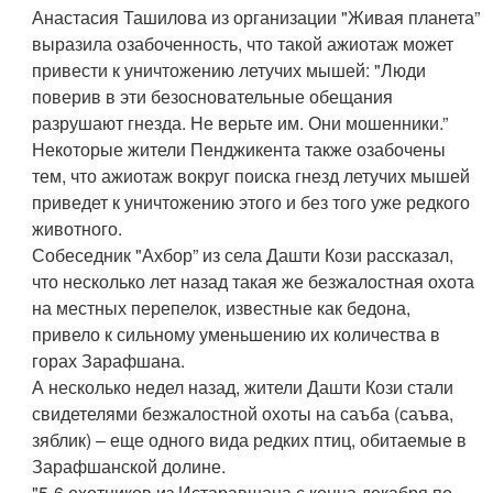
Анастасия Ташилова из организации "Живая планета”
выразила озабоченность, что такой ажиотаж может
привести к уничтожению летучих мышей: "Люди
поверив в эти безосновательные обещания
разрушают гнезда. Не верьте им. Они мошенники.”
Некоторые жители Пенджикента также озабочены
тем, что ажиотаж вокруг поиска гнезд летучих мышей
приведет к уничтожению этого и без того уже редкого
животного.
Собеседник "Ахбор” из села Дашти Кози рассказал,
что несколько лет назад такая же безжалостная охота
на местных перепелок, известные как бедона,
привело к сильному уменьшению их количества в
горах Зарафшана.
А несколько недел назад, жители Дашти Кози стали
свидетелями безжалостной охоты на саъба (саъва,
зяблик) – еще одного вида редких птиц, обитаемые в
Зарафшанской долине.
"5-6 охотников из Истаравшана с конца декабря по