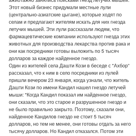
Этот новый бизнес придумали местные лули
(центрально-азиатские цыгане), которые ходят по
селам и предлагают жителям искать для них гнезда
летучих мышей. Эти лули рассказали людям, что
фармацевтические компании используют гнезда этих
животных для производства лекарства против рака и
они как посредники готовы выложить по 5 тысяч
долларов за каждое найденное гнездо.
Один из жителей села Дашти Кози в беседе с "Ахбор”
рассказал, что к ним в село посредники из лулей
пришли вечером 23 января, когда узнали, что житель
Дашти Кози по имени Кандил нашел гнездо летучей
мыши: "Когда Кандил показал им найденное гнездо,
они сказали, что это старое и разрушенное гнездо и
не было правильно закрыто. Поэтому, сказали они,
найденное Кандилов гнездо не стоит 5 тысяч
долларов, но тем не менее, они готовы отдать за него
тысячу долларов. Но Кандил отказался. Потом эти