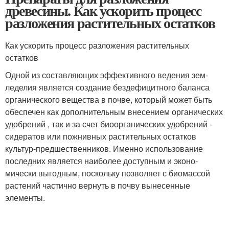
древесины. Как ускорить процесс
разложения растительных остатков
Как ускорить процесс разложения растительных
остатков
Одной из составля­ющих эффектив­ного ведения зем­
леделия является создание бездефицитного баланса
органического веще­ства в почве, который может быть
обеспечен как дополни­тельным внесением органи­ческих
удобрений , так и за счет биоорганических удо­брений -
сидератов или пожнивных растительных остатков
культур-предшественников. Именно исполь­зование
последних является наиболее доступным и эконо­
мически выгодным, посколь­ку позволяет с биомассой
растений частично вернуть в почву вынесенные
элементы.