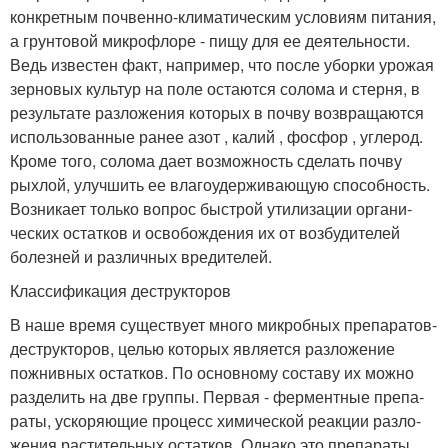
конкретным почвенно-климатическим условиям питания,
а грунтовой микро­флоре - пищу для ее деятель­ности.
Ведь известен факт, например, что после уборки урожая
зерновых культур на поле остаются солома и стер­ня, в
результате разложения которых в почву возвращают­ся
использованные ранее азот , калий , фосфор , углерод.
Кроме того, солома дает воз­можность сделать почву
рых­лой, улучшить ее влагоудерживающую способность.
Возникает только вопрос быстрой утилизации органи­
ческих остатков и освобожде­ния их от возбудителей
болез­ней и различных вредителей.
Классификация деструкторов
В наше время существует много микробных препара­тов-
деструкторов, целью которых является разложение
пожнивных остатков. По основному составу их можно
разделить на две группы. Первая - ферментные препа­
раты, ускоряющие процесс химической реакции разло­
жения растительных остат­ков. Однако это препараты