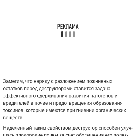
Заметим, что наряду с разло­жением пожнивных
остатков перед деструкторами ставит­ся задача
эффективного сдер­живания развития патогенов и
вредителей в почве и пре­дотвращения образования
токсинов, которые имеются при гниении органических
веществ.
Наделенный таким свойством деструктор способен улуч­
шать плодородие почвы за счет обогащения его полез­