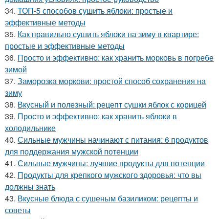
34.
ТОП-5 способов сушить яблоки: простые и
эффективные методы
35.
Как правильно сушить яблоки на зиму в квартире:
простые и эффективные методы
36.
Просто и эффективно: как хранить морковь в погребе
зимой
37.
Заморозка моркови: простой способ сохранения на
зиму
38.
Вкусный и полезный: рецепт сушки яблок с корицей
39.
Просто и эффективно: как хранить яблоки в
холодильнике
40.
Сильные мужчины начинают с питания: 6 продуктов
для поддержания мужской потенции
41.
Сильные мужчины: лучшие продукты для потенции
42.
Продукты для крепкого мужского здоровья: что вы
должны знать
43.
Вкусные блюда с сушеным базиликом: рецепты и
советы