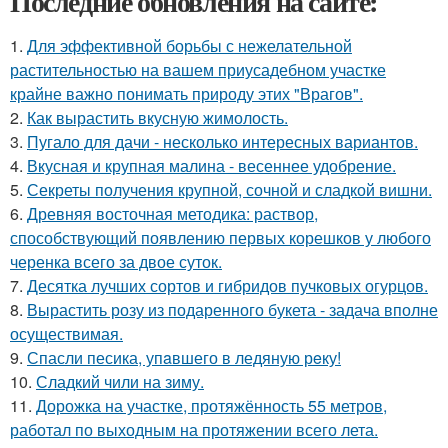
Последние обновления на сайте:
1.
Для эффективной борьбы с нежелательной
растительностью на вашем приусадебном участке
крайне важно понимать природу этих "Врагов".
2.
Как вырастить вкусную жимолость.
3.
Пугало для дачи - несколько интересных вариантов.
4.
Вкусная и крупная малина - весеннее удобрение.
5.
Секреты получения крупной, сочной и сладкой вишни.
6.
Древняя восточная методика: раствор,
способствующий появлению первых корешков у любого
черенка всего за двое суток.
7.
Десятка лучших сортов и гибридов пучковых огурцов.
8.
Вырастить розу из подаренного букета - задача вполне
осуществимая.
9.
Спасли песика, упaвшего в ледяную рeку!
10.
Сладкий чили на зиму.
11.
Дорожка на участке, протяжённость 55 метров,
работал по выходным на протяжении всего лета.