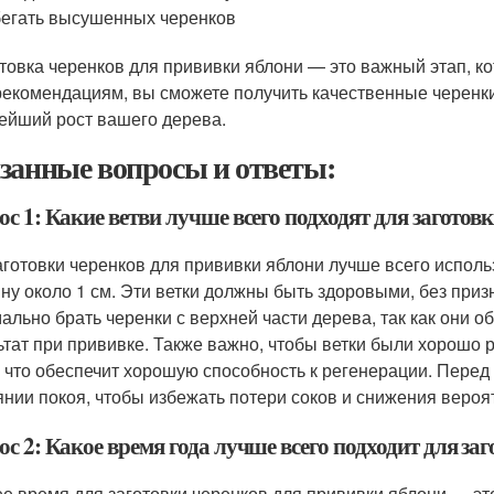
егать высушенных черенков
товка черенков для прививки яблони — это важный этап, ко
рекомендациям, вы сможете получить качественные черенк
ейший рост вашего дерева.
занные вопросы и ответы:
с 1: Какие ветви лучше всего подходят для заготов
аготовки черенков для прививки яблони лучше всего исполь
ну около 1 см. Эти ветки должны быть здоровыми, без при
ально брать черенки с верхней части дерева, так как они 
ьтат при прививке. Также важно, чтобы ветки были хорошо 
, что обеспечит хорошую способность к регенерации. Перед 
янии покоя, чтобы избежать потери соков и снижения вероя
с 2: Какое время года лучше всего подходит для за
е время для заготовки черенков для прививки яблони — это