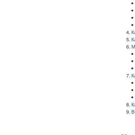
К
К
М
К
К
В