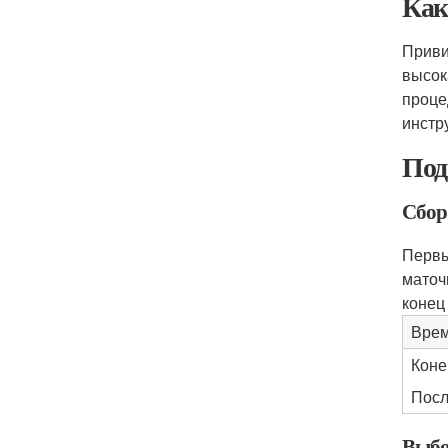
Как
Приви
высок
проце
инстр
Под
Сбор
Первы
маточ
конец
Врем
Коне
Посл
Выбо