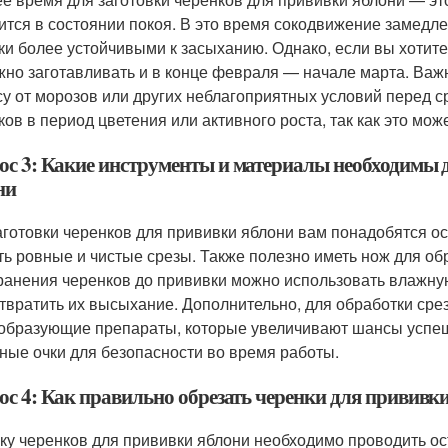
ится в состоянии покоя. В это время сокодвижение замедлен
ки более устойчивыми к засыханию. Однако, если вы хотите
жно заготавливать и в конце февраля — начале марта. Важ
су от морозов или других неблагоприятных условий перед ср
ков в период цветения или активного роста, так как это мож
ос 3: Какие инструменты и материалы необходимы д
ни
аготовки черенков для прививки яблони вам понадобятся о
ть ровные и чистые срезы. Также полезно иметь нож для об
ранения черенков до прививки можно использовать влажну
твратить их высыхание. Дополнительно, для обработки сре
образующие препараты, которые увеличивают шансы успешн
ные очки для безопасности во время работы.
ос 4: Как правильно обрезать черенки для прививк
ку черенков для прививки яблони необходимо проводить о