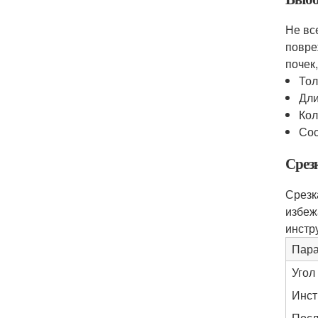
Не вс
повре
почек
Тол
Дли
Кол
Сос
Срез
Срезк
избеж
инстр
Пара
Угол
Инст
Посл