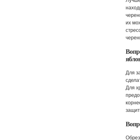
наход
черен
их мо
стрес
черен
Вопр
ябло
Для з
сдела
Для х
предо
корне
защит
Вопр
Обрез