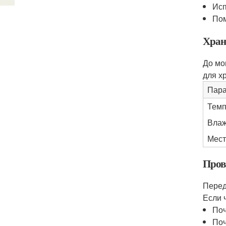
Исп
Пом
Хран
До мо
для х
Пара
Темп
Влаж
Мест
Пров
Перед
Если 
Поч
Поч