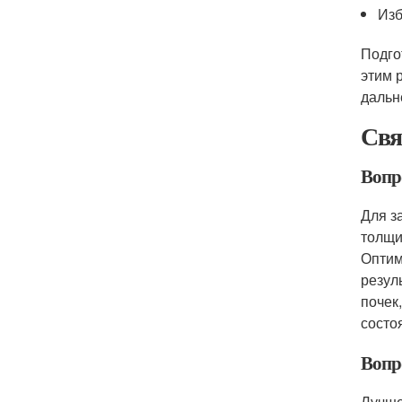
Изб
Подго
этим 
дальн
Свя
Вопро
Для з
толщи
Оптим
резул
почек
состо
Вопро
Лучше