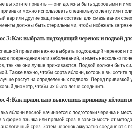
ые вы хотите привить — они должны быть здоровыми и имет
 прививки можно использовать специальную ленту или поли
ый вар или другие защитные составы для смазывания срезо
ументы должны быть стерильными, чтобы избежать загрязн
ос 3: Как выбрать подходящий черенок и подвой дл
спешной прививки важно выбрать подходящий черенок и по
аков повреждения или заболеваний, и иметь несколько поче
ов, так как они лучше приживаются. Подвой должен быть с
мой. Также важно, чтобы сорта яблони, которые вы хотите
 лучше растут на определенных подвоях. Перед прививкой у
ковый диаметр, чтобы их было легче соединить.
ос 4: Как правильно выполнить прививку яблони в
вка яблони весной начинается с подготовки черенка и мес
з в форме язычка или прямой срез, в зависимости от метод
 аналогичный срез. Затем черенок аккуратно соединяют с 