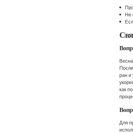
Про
Не 
Есл
Свя
Вопр
Весна
После
ран и
укоре
как п
проце
Вопр
Для п
испол