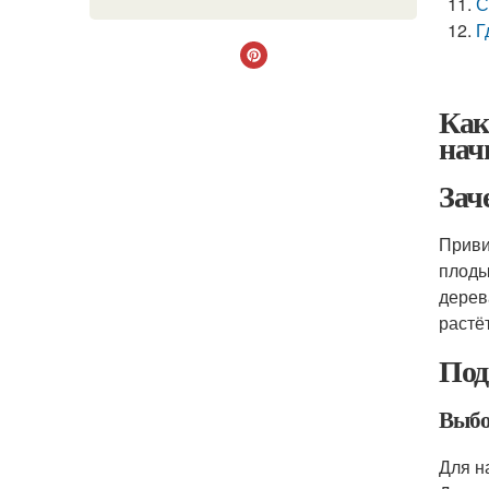
С
Г
Как
нач
Зач
Приви
плоды
дерев
растё
Под
Выбо
Для н