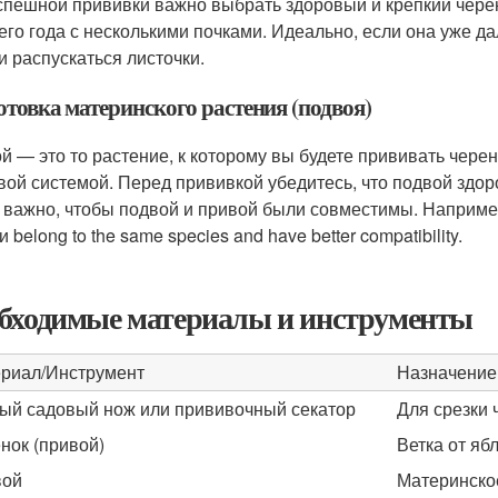
спешной прививки важно выбрать здоровый и крепкий чере
его года с несколькими почками. Идеально, если она уже д
и распускаться листочки.
отовка материнского растения (подвоя)
й — это то растение, к которому вы будете прививать чере
вой системой. Перед прививкой убедитесь, что подвой здор
 важно, чтобы подвой и привой были совместимы. Например
и belong to the same species and have better compatibility.
бходимые материалы и инструменты
риал/Инструмент
Назначение
ый садовый нож или прививочный секатор
Для срезки 
нок (привой)
Ветка от яб
вой
Материнское