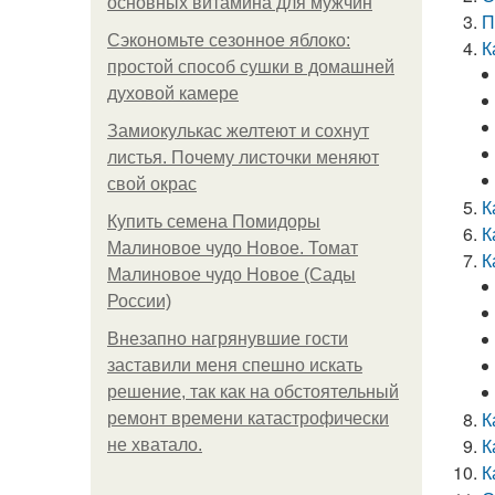
основных витамина для мужчин
П
Сэкономьте сезонное яблоко:
К
простой способ сушки в домашней
духовой камере
Замиокулькас желтеют и сохнут
листья. Почему листочки меняют
свой окрас
К
Купить семена Помидоры
К
Малиновое чудо Новое. Томат
К
Малиновое чудо Новое (Сады
России)
Внезапно нагрянувшие гости
заставили меня спешно искать
решение, так как на обстоятельный
К
ремонт времени катастрофически
К
не хватало.
К