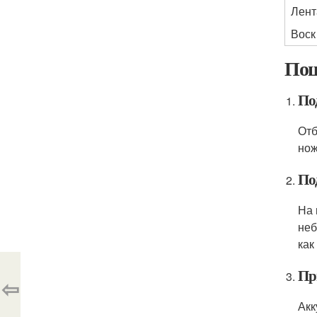
Лент
Воск
Пош
По
Отб
нож
По
На 
неб
как
Пр
⇦
Акк