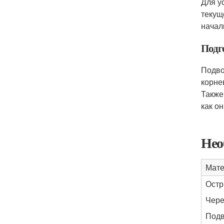
Для у
текущ
начал
Подг
Подво
корне
Также
как он
Нео
Мате
Остр
Чере
Под