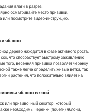
адания влаги в разрез.
лярно осматривайте место прививки.
а или посмотрите видео-инструкцию.
ки яблони
риод дерево находится в фазе активного роста.
 сок, что способствует быстрому заживлению
е того, весенняя прививка позволяет черенку
есной также легче определить живые ветки, так
ргии растения, что положительно влияет на
рививка яблони весной
ож или прививочный секатор, который
Также необходимы черенки (побеги) яблони,