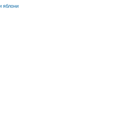
и яблони
й