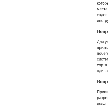
котор
месте
садов
инстр
Вопр
Для у
призн
побег
систе
сорта
одина
Вопр
Приви
разре
делая