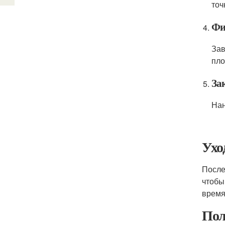
точ
Фи
Зав
пло
За
Нан
Ухо
После
чтобы
время
Пол