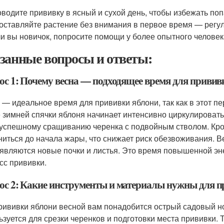
водите прививку в ясный и сухой день, чтобы избежать поп
оставляйте растение без внимания в первое время — регу
и вы новичок, попросите помощи у более опытного человек
занные вопросы и ответы:
ос 1: Почему весна — подходящее время для привив
 — идеальное время для прививки яблони, так как в этот пе
 зимней спячки яблоня начинает интенсивно циркулировать
 успешному сращиванию черенка с подвойным стволом. Кром
ниться до начала жары, что снижает риск обезвоживания. В
оявляются новые почки и листья. Это время повышенной эне
сс прививки.
ос 2: Какие инструменты и материалы нужны для п
рививки яблони весной вам понадобится острый садовый н
ьзуется для срезки черенков и подготовки места прививки. 