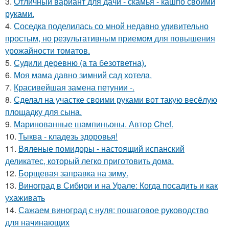
3.
Отличный вариант для дачи - скамья - кашпо своими
руками.
4.
Соседка поделилась со мной недавно удивительно
простым, но результативным приемом для повышения
урожайности томатов.
5.
Судили деревню (а та безответна).
6.
Моя мама давно зимний сад хотела.
7.
Красивейшая замена петунии -.
8.
Сделал на участке своими руками вот такую весёлую
площадку для сына.
9.
Маринованные шампиньоны. Автор Chef.
10.
Тыква - кладезь здоровья!
11.
Вяленые помидоры - настоящий испанский
деликатес, который легко приготовить дома.
12.
Борщевая заправка на зиму.
13.
Виноград в Сибири и на Урале: Когда посадить и как
ухаживать
14.
Сажаем виноград с нуля: пошаговое руководство
для начинающих