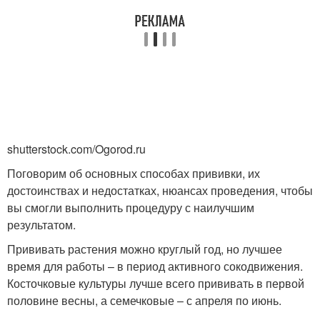
Подвой перед
Прививка в боковой
прививкой
Черенок перед
Груша к весенней
прививкой
прививке
shutterstock.com/Ogorod.ru
Поговорим об основных способах прививки, их
достоинствах и недостатках, нюансах проведения, чтобы
Сроки для весенней
Разница между
вы смогли выполнить процедуру с наилучшим
прививки
весенней и
результатом.
Прививать растения можно круглый год, но лучшее
время для работы – в период активного сокодвижения.
Косточковые культуры лучше всего прививать в первой
Осенний прививка
Сезонная прививка
половине весны, а семечковые – с апреля по июнь.