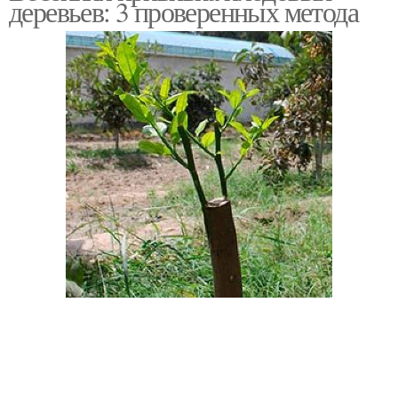
деревьев: 3 проверенных метода
Инструменты для
Садовая прививка
прививки
Подготовка к прививке
Весенний прививка
Прививки для
Подвой для прививки
плодовых деревьев
Разница между
Черенок для прививки
прививкой